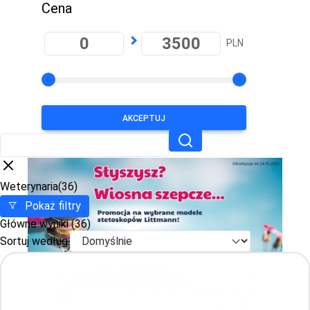
Cena
PLN
AKCEPTUJ
Weterynaria
(36)
Pokaż filtry
Główne wyniki
(36)
Sortuj według: