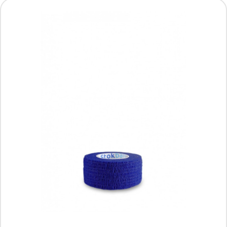
STOKBAN samoprzylepny bandaż
elastyczny, 5 cm x 450 cm, niebieski, 1
sztuka
Producent: STOKMED
4.29 PLN