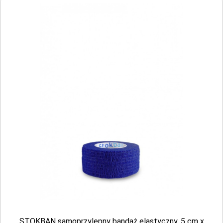
STOKBAN samoprzylepny bandaż
elastyczny, 5 cm x 450 cm, Niebieski, w łapki
(gorzki), 1 sztuka
Producent: STOKMED
Aktualnie brak
STOKBAN samoprzylepny bandaż elastyczny, 5 cm x