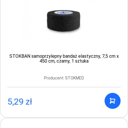
STOKBAN samoprzylepny bandaż elastyczny, 7,5 cm x
450 cm, czarny, 1 sztuka
STOKBAN samoprzylepny bandaż
elastyczny, 2,5 cm x 450 cm cielisty, 1
sztuka
Producent: STOKMED
Producent: STOKMED
5,29 zł
3.49 PLN