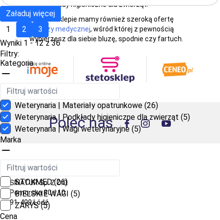
· podkłady higieniczne dla zwierząt.
Załaduj więcej
W Stetosklepie mamy również szeroką ofertę
1
2
3
odzieży medycznej
, wśród której z pewnością
wybierzesz dla siebie bluzę, spodnie czy fartuch.
Wyniki 1 - 12 z 36
Filtry:
Kategoria
Weterynaria | Materiały opatrunkowe
(26)
Weterynaria | Podkłady higieniczne dla zwierząt
(5)
Poleć nas
Weterynaria | Wagi weterynaryjne
(5)
Marka
Dane adresowe
STOKMED
(26)
SINATUR Sp. Z O.O.
Pomorska 80 / 10
BIELSKIE WAGI
(5)
91-409 Łódź
ZARYS
(5)
Cena