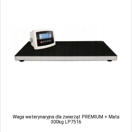
Strzykawka dwuczęściowa luer Chirana
(Medica) 5 ml
Producent: CHIRANA
0.49 PLN
Waga weterynaryjna dla zwierząt PREMIUM + Mata
300kg LP7516