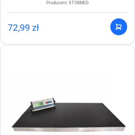
Producent: STOKMED
72,99 zł
Strzykawka dwuczęściowa luer Chirana
(Medica) 2 ml
Producent: CHIRANA