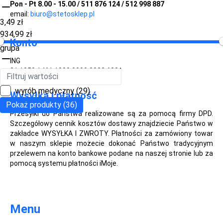
Pon - Pt 8.00 - 15.00 / 511 876 124 / 512 998 887
email:
biuro@stetosklep.pl
3,49 zł
934,99 zł
Konto
grupa
ING
31 1050 1461 1000 0090 3022 6881
wyrób medyczny
(29)
Wysyłka i płatność
Pokaż produkty (36)
Przesyłki do Państwa realizowane są za pomocą firmy DPD.
Szczegółowy cennik kosztów dostawy znajdziecie Państwo w
zakładce WYSYŁKA I ZWROTY. Płatności za zamówiony towar
w naszym sklepie możecie dokonać Państwo tradycyjnym
przelewem na konto bankowe podane na naszej stronie lub za
pomocą systemu płatności iMoje.
Menu