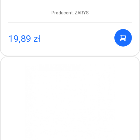
Producent: ZARYS
STOKBAN samoprzylepny bandaż
elastyczny, 2,5 cm x 450 cm, czarny, 1
sztuka
19,89 zł
Producent: STOKMED
3.49 PLN