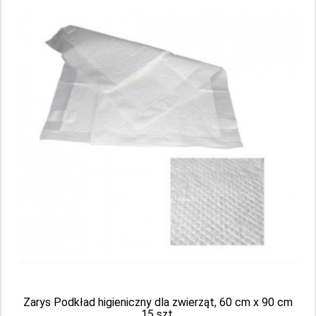
STOKBAN samoprzylepny bandaż
elastyczny, 5 cm x 450 cm, Moro, zielony
(gorzki), 1 sztuka
Zarys Podkład higieniczny dla zwierząt, 60 cm x 90 cm
15 szt.