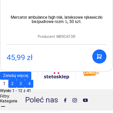
bezpudrowe, kremowe rozm. M, 100 szt.
Producent: MERCATOR
Mercator ambulance high risk, lateksowe rękawiczki
bezpudrowe rozm. L, 50 szt.
18.99 PLN
Producent: MERCATOR
1
45,99 zł
Załaduj więcej
1
2
3
4
Wyniki 1 - 12 z 41
Filtry:
Poleć nas
Kategoria