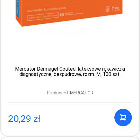
Mercator Dermagel Coated, lateksowe rękawiczki
diagnostyczne, bezpudrowe, rozm. M, 100 szt.
MERCATOR yellow Ochronne i gospodarcze
rękawice lateksowe rozm. S, 2 sztuki
Producent: MERCATOR
Producent: MERCATOR
20,29 zł
1.49 PLN