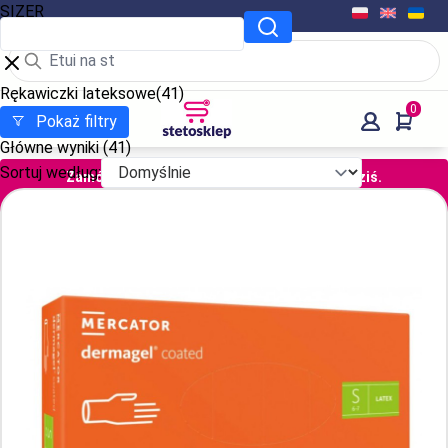
SIZER
Rękawiczki lateksowe
(41)
0
Pokaż filtry
Główne wyniki
(41)
Sortuj według:
Zamów i opłać do 13:00 a wyślemy jeszcze dziś.
Pozostało
01
:
24
:
20
sek.
Stetosklep
Higiena i ochrona
Rękawiczki
Rękawiczki lateksowe