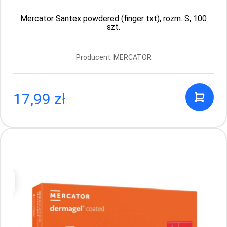
Mercator Santex powdered (finger txt), rozm. S, 100
szt.
Producent: MERCATOR
17,99 zł
Mercator Santex powdered (finger txt),
rozm. M, 100 szt.
Producent: MERCATOR
17.99 PLN