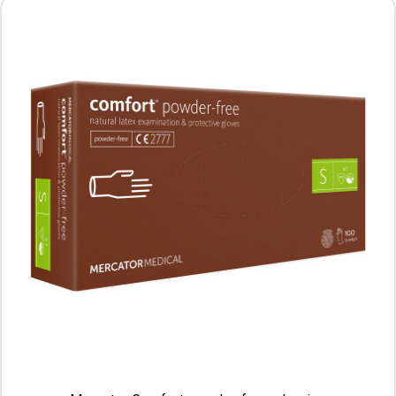
MERCATOR yellow Ochronne i gospodarcze
rękawice lateksowe rozm. M, 2 sztuki