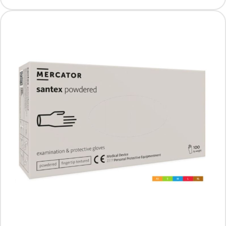
Mercator Santex powdered (finger txt),
rozm. XL, 100 szt.
Producent: MERCATOR
17.99 PLN