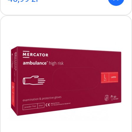
Mercator Comfort powder-free rękawice
diagnostyczne i ochronne, lateksowe,