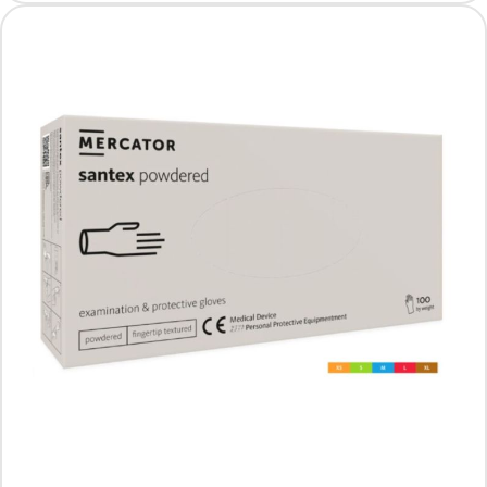
Mercator Santex powdered (finger txt),
rozm. L, 100 szt.
Producent: MERCATOR
17.99 PLN