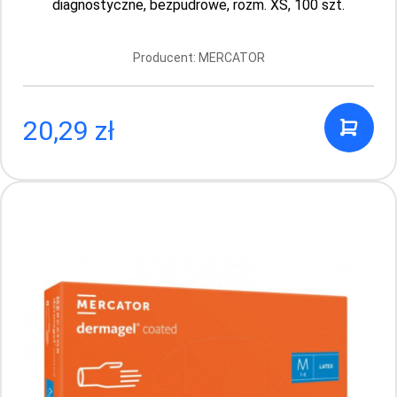
diagnostyczne, bezpudrowe, rozm. XS, 100 szt.
Producent: MERCATOR
MERCATOR yellow Ochronne i gospodarcze
rękawice lateksowe rozm. L, 2 sztuki
20,29 zł
Producent: MERCATOR
1.49 PLN