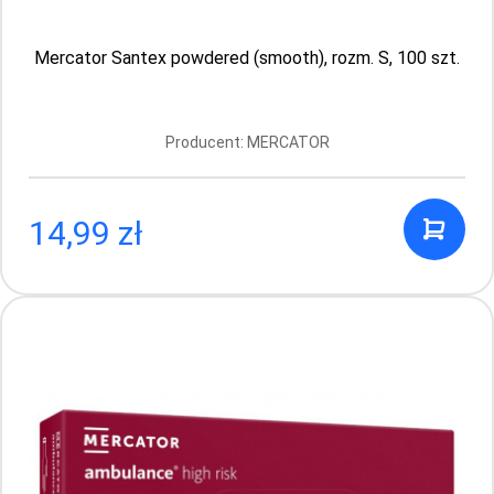
Mercator Santex powdered (smooth), rozm. S, 100 szt.
Mercator Comfort powder-free rękawice
Producent: MERCATOR
diagnostyczne i ochronne, lateksowe,
bezpudrowe, kremowe rozm. S, 100 szt.
Producent: MERCATOR
14,99 zł
18.99 PLN