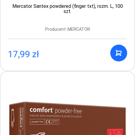
Mercator Santex powdered (finger txt), rozm. L, 100
szt.
Producent: MERCATOR
17,99 zł
Mercator Santex powdered (finger txt),
rozm. S, 100 szt.