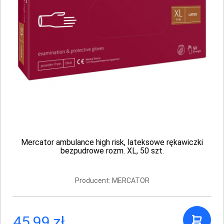
Mercator Comfort powder-free rękawice
diagnostyczne i ochronne, lateksowe,
Mercator ambulance high risk, lateksowe rękawiczki
bezpudrowe, kremowe rozm. XL, 100 szt.
bezpudrowe rozm. XL, 50 szt.
Producent: MERCATOR
Producent: MERCATOR
18.99 PLN
45,99 zł