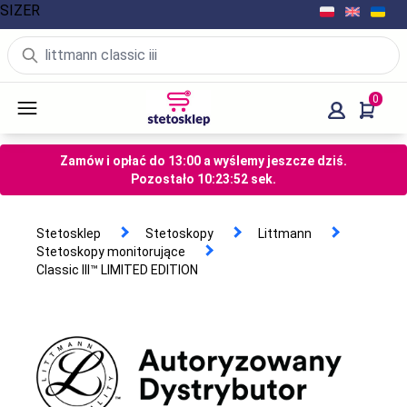
SIZER
0
Zamów i opłać do 13:00 a wyślemy jeszcze dziś.
Pozostało
10
:
23
:
52
sek.
Stetosklep
Stetoskopy
Littmann
Stetoskopy monitorujące
Classic III™ LIMITED EDITION