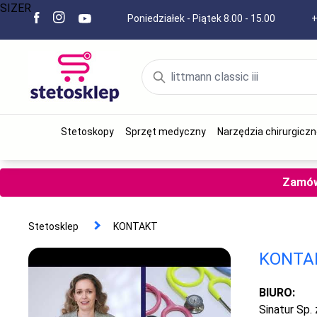
SIZER
Poniedziałek - Piątek 8.00 - 15.00
+
Stetoskopy
Sprzęt medyczny
Narzędzia chirurgiczn
Zamów 
Stetosklep
KONTAKT
KONTA
BIURO:
Sinatur Sp. 