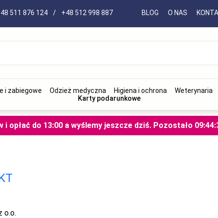
48 511 876 124
/
+48 512 998 887
BLOG
O NAS
KONT
e i zabiegowe
Odzież medyczna
Higiena i ochrona
Weterynaria
Karty podarunkowe
i opłać do 13:00 a wyślemy jeszcze dziś.
Pozostało
09
:
44
:
KT
z o.o.