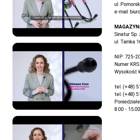
ul. Pomors
e-mail: biu
MAGAZYN
Sinatur Sp. 
ul. Tamka 
NIP: 725-2
Numer KRS:
Wysokość k
tel. (+48) 
tel. (+48) 
Poniedział
8.00 - 15.0