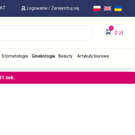
AKT
Logowanie
/
Zarejestruj się
0
0 zł
Stomatologia
Ginekologia
Beauty
Artykuły biurowe
31
sek.