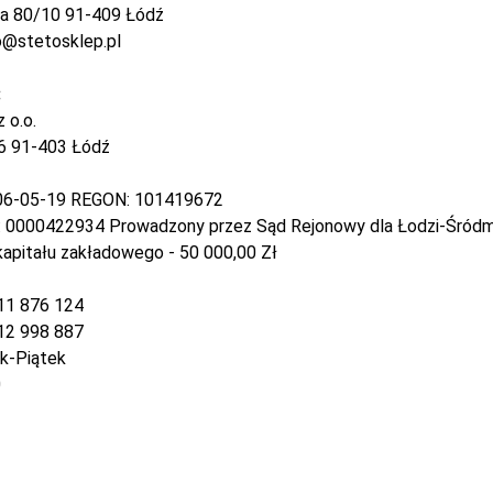
ka 80/10 91-409 Łódź
ro@stetosklep.pl
:
z o.o.
16 91-403 Łódź
06-05-19 REGON: 101419672
 0000422934 Prowadzony przez Sąd Rejonowy dla Łodzi-Śródmi
apitału zakładowego - 50 000,00 Zł
511 876 124
512 998 887
ek-Piątek
0