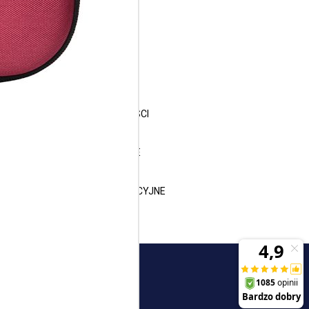
Menu
KONTAKT
WYSYŁKA I ZWROTY
REGULAMIN
POLITYKA PRYWATNOŚCI
CERTYFIKAT
ZAMÓWIENIA HURTOWE
GRAWER
ZGŁOSZENIA REKLAMACYJNE