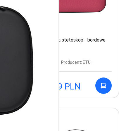
onkowe
Etui na stetoskop - bordowe
Producent: ETUI
44.99 PLN