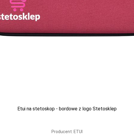
Wysyłka i płatność
Przesyłki do Państwa realizowane są za pomocą firmy DPD.
Szczegółowy cennik kosztów dostawy znajdziecie Państwo
w zakładce WYSYŁKA I ZWROTY. Płatności za zamówiony
towar w naszym sklepie możecie dokonać Państwo
tradycyjnym przelewem na konto bankowe podane na naszej
stronie lub za pomocą systemu płatności iMoje.
Etui na stetoskop - bordowe z logo Stetosklep
l. Wszystkie prawa zastrzeżone.
Designed by BLUE RANK
Producent: ETUI