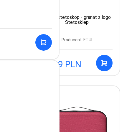
dowe z
Etui na stetoskop - granat z logo
Stetosklep
Producent: ETUI
39.99 PLN