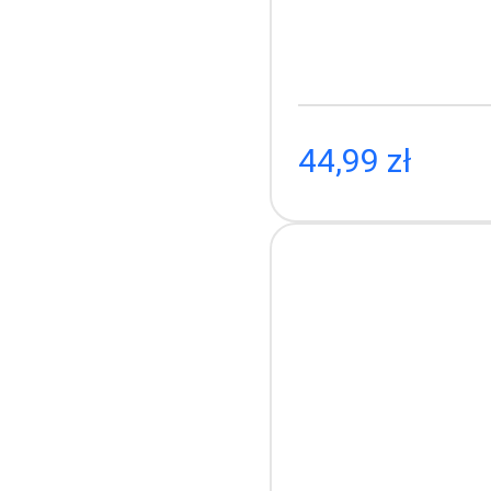
Etui na
44,99 zł
39.9