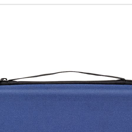
o stetoskopów
stetoskop - czarne z logo
Etui na stetoskop - różow
Stetosklep
Stetosklep