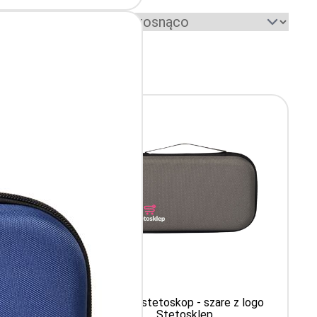
Sortuj według:
e z logo
Etui na stetoskop - szare z logo
Stetosklep