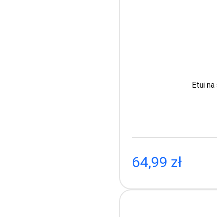
Etui na
Etui 
64,99 zł
44.9