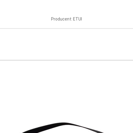
 stetoskop - niebieskie z
Etui na stetoskop - bor
Producent: ETUI
logo Stetosklep
logo Stetosklep
Producent: ETUI
Producent: ETUI
9 PLN
39.99 PLN