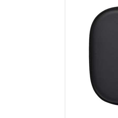
Etui na
39.9