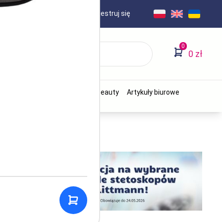
AKT
Logowanie
/
Zarejestruj się
0
0 zł
Stomatologia
Ginekologia
Beauty
Artykuły biurowe