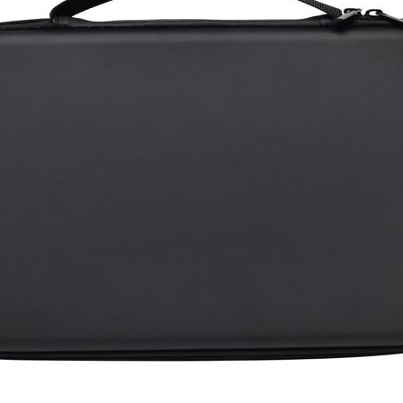
 stetoskop - limonkowe z
Etui na stetoskop - lim
logo Stetosklep
Producent: ETUI
Producent: ETUI
9 PLN
44.99 PLN