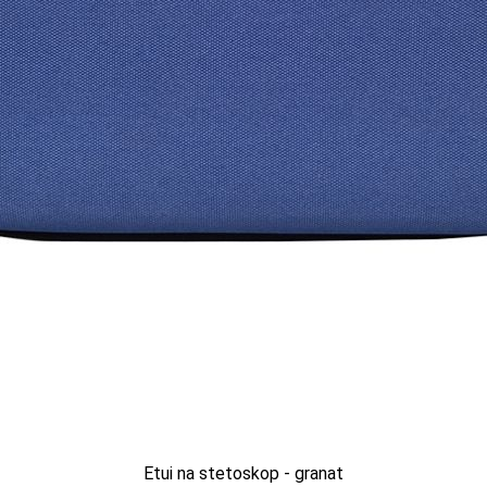
Producent: ETUI
Producent: ETUI
9 PLN
Aktualnie brak
Etui na stetoskop - granat