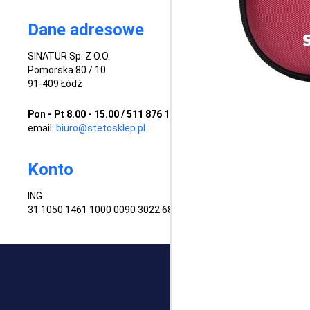
Dane adresowe
SINATUR Sp. Z O.O.
Pomorska 80 / 10
91-409 Łódź
Pon - Pt 8.00 - 15.00 / 511 876 124 / 512 998 887
email:
biuro@stetosklep.pl
Konto
ING
31 1050 1461 1000 0090 3022 6881
Copyright © 2026 stetosklep.p