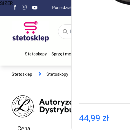
SIZER
Poniedziałek - Piątek 8.00 - 15.00
+
Stetoskopy
Sprzęt medyczny
Narzędzia chirurgiczn
Stetosklep
Stetoskopy
Etui do stetoskopów
44,99 zł
Cena