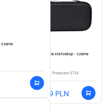
- czarne
zare
Etui na stetoskop - czarne
Producent: ETUI
44.99 PLN