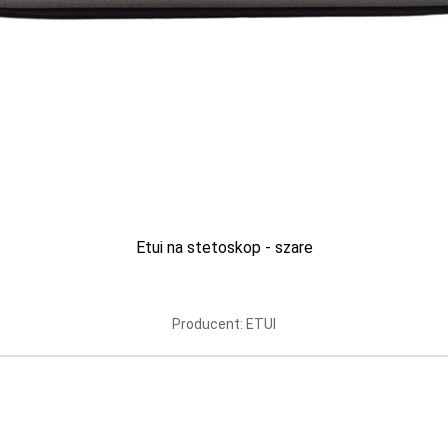
48 511 876 124
/
+48 512 998 887
BLOG
O NAS
KONT
e i zabiegowe
Odzież medyczna
Higiena i ochrona
Weterynaria
Karty podarunkowe
Etui na stetoskop - szare
Producent: ETUI