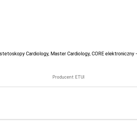
 stetoskopy Cardiology, Master Cardiology, CORE elektroniczny 
na stetoskop - granat
Etui na stetoskop - s
Producent: ETUI
Producent: ETUI
Producent: ETUI
9 PLN
44.99 PLN