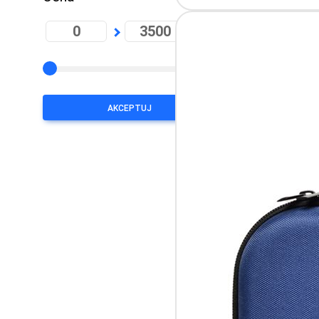
PLN
Etui d
AKCEPTUJ
Etui na 