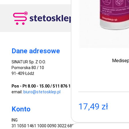
Dane adresowe
Medisept
SINATUR Sp. Z O.O.
Pomorska 80 / 10
91-409 Łódź
Pon - Pt 8.00 - 15.00 / 511 876 124 / 512 998 887
email:
biuro@stetosklep.pl
17,49 zł
Konto
ING
31 1050 1461 1000 0090 3022 6881