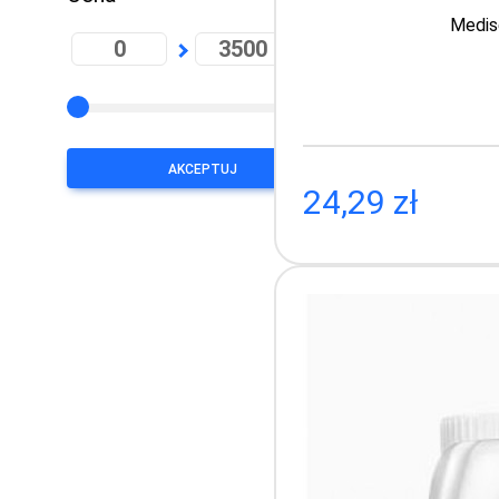
Medise
PLN
Dezyn
AKCEPTUJ
24,29 zł
Medisept