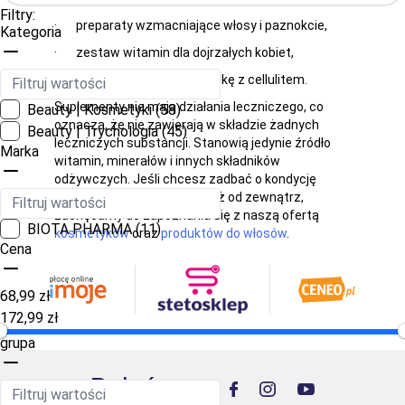
Filtry:
·
preparaty wzmacniające włosy i paznokcie,
Kategoria
·
zestaw witamin dla dojrzałych kobiet,
·
preparat wspierający walkę z cellulitem.
Suplementy nie mają działania leczniczego, co
Beauty | Kosmetyki
(58)
oznacza, że nie zawierają w składzie żadnych
Beauty | Trychologia
(45)
leczniczych substancji. Stanowią jedynie źródło
Marka
witamin, minerałów i innych składników
odżywczych. Jeśli chcesz zadbać o kondycję
swoich włosów i cery również od zewnątrz,
zachęcamy do zapoznania się z naszą ofertą
BIOTA PHARMA
(11)
kosmetyków
oraz
produktów do włosów
.
Cena
68,99 zł
172,99 zł
grupa
Poleć nas