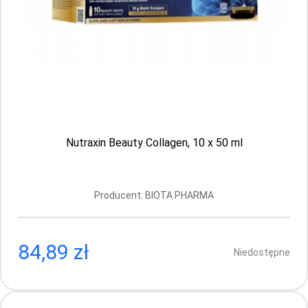
Nutraxin Beauty Collagen, 10 x 50 ml
Producent: BIOTA PHARMA
Nutraxin Beauty Collagen Plus, 15 x 50 ml
84,89 zł
Producent: BIOTA PHARMA
Niedostępne