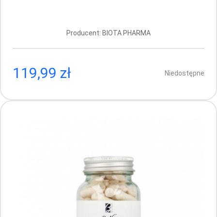
kapsułek
Producent: BIOTA PHARMA
Producent: BIOTA PHARMA
119,99 zł
135.99 PLN
Niedostępne