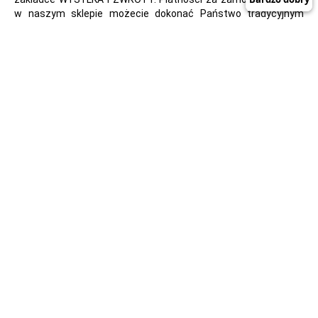
w naszym sklepie możecie dokonać Państwo tradycyjnym
przelewem na konto bankowe podane na naszej stronie lub za
pomocą systemu płatności iMoje.
Menu
KONTAKT
WYSYŁKA I ZWROTY
REGULAMIN
POLITYKA PRYWATNOŚCI
CERTYFIKAT
ZAMÓWIENIA HURTOWE
GRAWER
ZGŁOSZENIA REKLAMACYJNE