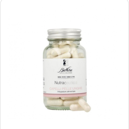
BioNike Nutraceutical – WELL-AGE 50+, 60
kapsułek
Producent: BIOTA PHARMA