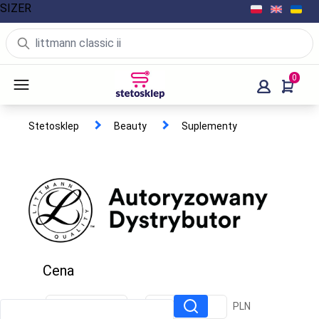
SIZER
0
Stetosklep
Beauty
Suplementy
Cena
PLN