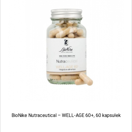
Bioxcin Beauty Booster – Suplement diety
na włosy, skórę i paznokcie z biotyną 60 tabl.
Producent: BIOTA PHARMA
BioNike Nutraceutical – WELL-AGE 60+, 60 kapsułek
Aktualnie brak