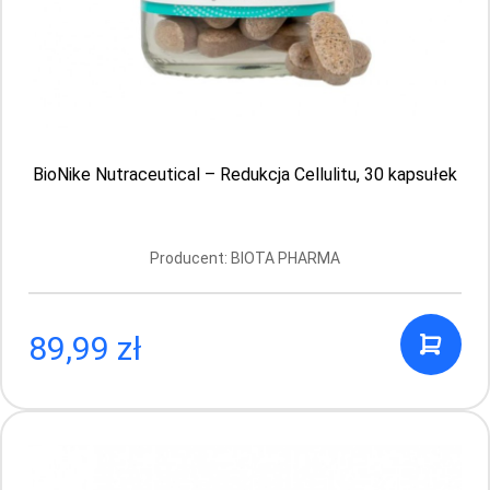
Suplementy
Suplementy – uzupełnij niedobory
witamin, minerałów i innych
składników
BioNike Nutraceutical – Redukcja Cellulitu, 30 kapsułek
Suplementy diety to preparaty, dzięki którym
możesz uzupełnić niedobory witamin czy
minerałów, wynikające z różnych przyczyn, np. zbyt
Producent: BIOTA PHARMA
mało zróżnicowanej diety. Nie są lekami, ale mogą
przyczynić się do poprawy samopoczucia czy
wyglądu. Zanim sięgniesz po konkretny suplement,
warto skonsultować się z lekarzem.
89,99 zł