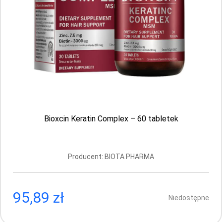
Bioxsine Keratin Complex – odbudowa i
wzmocnienie włosów od środka, 60 tabletek
Producent: BIOTA PHARMA
Aktualnie brak
Bioxcin Keratin Complex – 60 tabletek
Suplementy diety w Stetosklepie
Suplementacja może dać zadowalające efekty –
Producent: BIOTA PHARMA
poprawić kondycję włosów, cery czy ogólny stan
zdrowia – pod warunkiem że produkty te są dobrej
jakości i pochodzą od sprawdzonych,
renomowanych producentów. W Stetosklepie
95,89 zł
wyselekcjonowaliśmy suplementy, które pomogą
Niedostępne
ci zadbać o stan twojego zdrowia, takie jak:
·
kolagen,