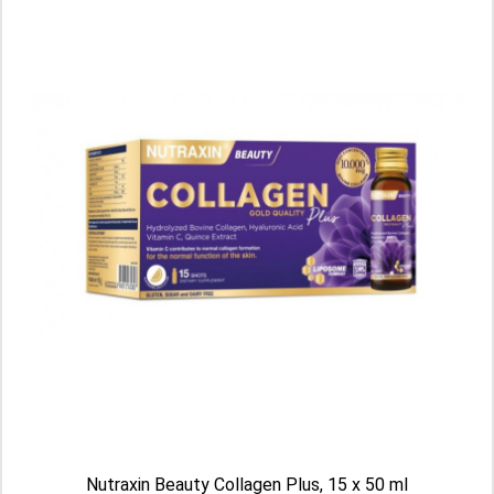
Aktualnie brak
Nutraxin Beauty Collagen Plus, 15 x 50 ml
BioNike Nutraceutical – WELL-AGE, 60