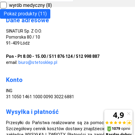
wyrób medyczny
(8)
Pokaż produkty (11)
Dane adresowe
SINATUR Sp. Z O.O.
Pomorska 80 / 10
91-409 Łódź
Pon - Pt 8.00 - 15.00 / 511 876 124 / 512 998 887
email:
biuro@stetosklep.pl
Konto
ING
31 1050 1461 1000 0090 3022 6881
Wysyłka i płatność
Przesyłki do Państwa realizowane są za pomocą firmy DPD.
Szczegółowy cennik kosztów dostawy znajdziecie Państwo w
zakładce WYSYŁKA I ZWROTY. Płatności za zamówiony towar