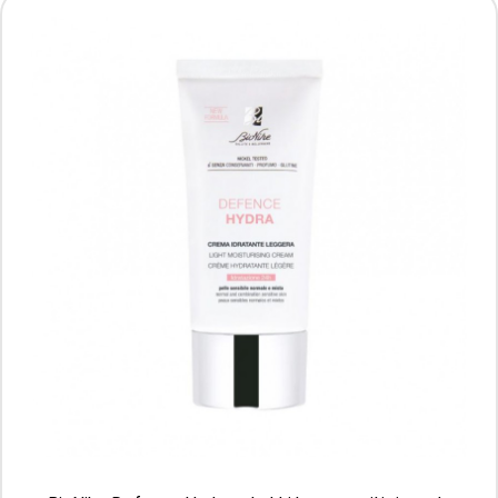
360 ml
Producent: BIOTA PHARMA
Aktualnie brak