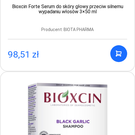
Bioblas – ziołowy szampon do włosów
Bioxcin Forte Serum do skóry głowy przeciw silnemu
cienkich, zniszczonych z kolagenem i
wypadaniu włosów 3×50 ml
keratyną 360 ml
Producent: BIOTA PHARMA
Producent: BIOTA PHARMA
19.89 PLN
98,51 zł