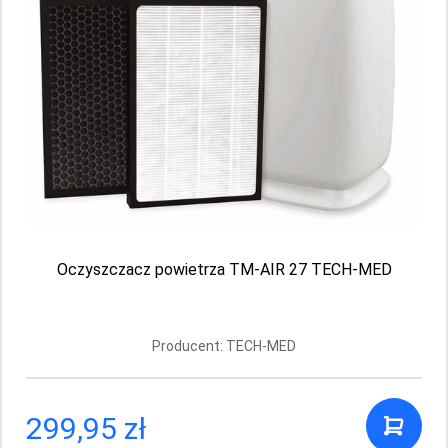
Bioblas Botanic Oils – arganowa,
wzmacniająca odżywka do włosów 250 ml
Producent: BIOTA PHARMA
Aktualnie brak
Oczyszczacz powietrza TM-AIR 27 TECH-MED
Producent: TECH-MED
299,95 zł