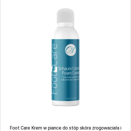
Bioblas Botanic Oils – wzmacniający
szampon z ekstraktem z czosnku przeciw
wypadaniu włosów 360 ml
Producent: BIOTA PHARMA
Aktualnie brak
Foot Care Krem w piance do stóp skóra zrogowaciała i