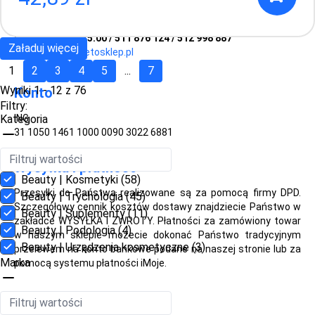
91-409 Łódź
Pon - Pt 8.00 - 15.00 / 511 876 124 / 512 998 887
Załaduj więcej
email:
biuro@stetosklep.pl
1
2
3
4
5
...
7
Wyniki 1 - 12 z 76
Konto
Filtry:
Kategoria
ING
31 1050 1461 1000 0090 3022 6881
Wysyłka i płatność
Beauty | Kosmetyki
(58)
Przesyłki do Państwa realizowane są za pomocą firmy DPD.
Beauty | Trychologia
(45)
Szczegółowy cennik kosztów dostawy znajdziecie Państwo w
Beauty | Suplementy
(11)
zakładce WYSYŁKA I ZWROTY. Płatności za zamówiony towar
Beauty | Podologia
(4)
w naszym sklepie możecie dokonać Państwo tradycyjnym
Beauty | Urządzenia kosmetyczne
(3)
przelewem na konto bankowe podane na naszej stronie lub za
Marka
pomocą systemu płatności iMoje.