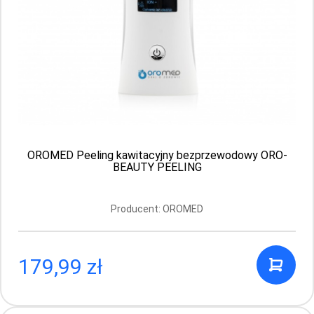
Aktualnie brak
OROMED Peeling kawitacyjny bezprzewodowy ORO-
BEAUTY PEELING
Producent: OROMED
179,99 zł
Bioblas – ziołowy szampon z oliwą z oliwek