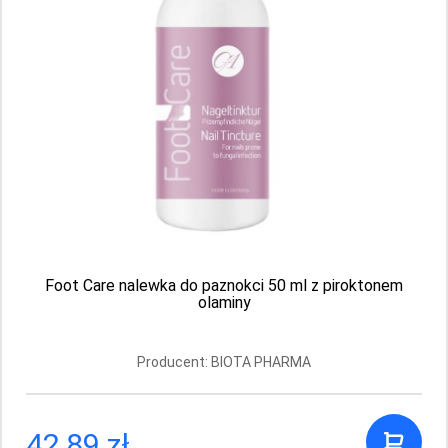
Aktualnie brak
1
Foot Care nalewka do paznokci 50 ml z piroktonem
Poleć nas
olaminy
Producent: BIOTA PHARMA
Dane adresowe
SINATUR Sp. Z O.O.
42,89 zł
Pomorska 80 / 10