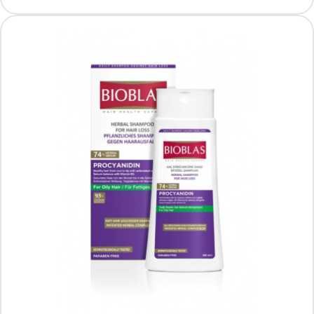
Medisept, Velodes Cream Aloe Vera Krem
nawilżający do rąk, 500 ml
Producent: MEDISEPT