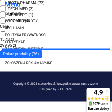
BIOTA PHARMA
(72)
Menu
TECH-MED
(2)
KONTAKT
MEDISEPT
(1)
OROMED
(1)
WYSYŁKA I ZWROTY
Cena
REGULAMIN
POLITYKA PRYWATNOŚCI
15,48 zł
CERTYFIKAT
299,95 zł
ZAMÓWIENIA HURTOWE
Pokaż produkty (76)
GRAWER
ZGŁOSZENIA REKLAMACYJNE
Copyright © 2026 stetosklep.pl. Wszystkie prawa zastrzeżone.
Designed by BLUE RANK