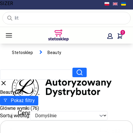
SIZER
0
Stetosklep
Beauty
Beauty
(76)
Pokaż filtry
Główne wyniki
(76)
Cena
Sortuj według:
PLN