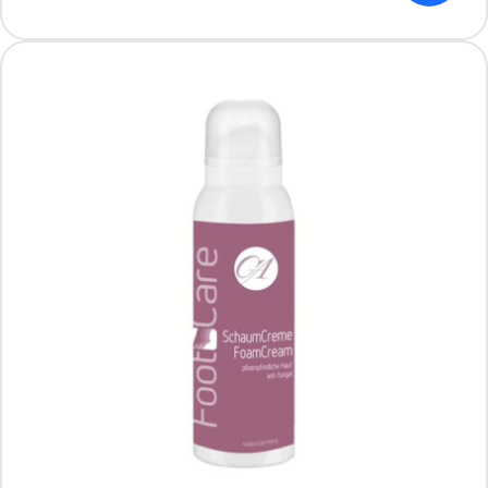
Bioblas Botanic Oils – arganowa,
regenerująca odżywka do włosów bez
spłukiwania 200 ml
Producent: BIOTA PHARMA
Aktualnie brak