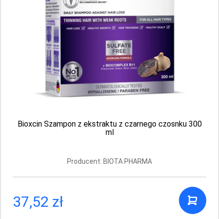
Bioblas – kolagenowo – keratynowa
odżywka do włosów cienkich i zniszczonych
250 ml
Producent: BIOTA PHARMA
Bioxcin Szampon z ekstraktu z czarnego czosnku 300
ml
19.99 PLN
Producent: BIOTA PHARMA
37,52 zł