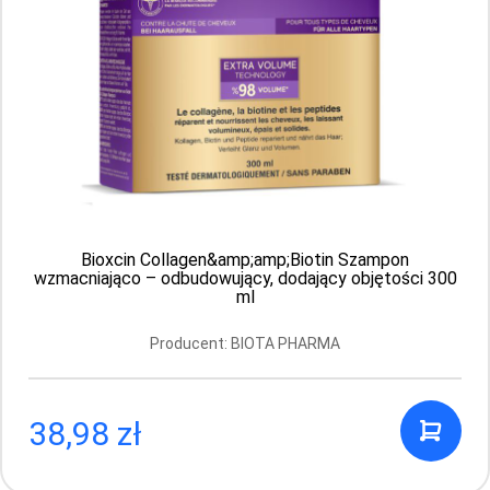
Bioxcin Collagen&amp;amp;Biotin Szampon
wzmacniająco – odbudowujący, dodający objętości 300
ml
Bioblas Botanic Oils – szampon z olejem z
Producent: BIOTA PHARMA
nasion pokrzywy przeciw wypadaniu włosów
360 ml
Producent: BIOTA PHARMA
38,98 zł