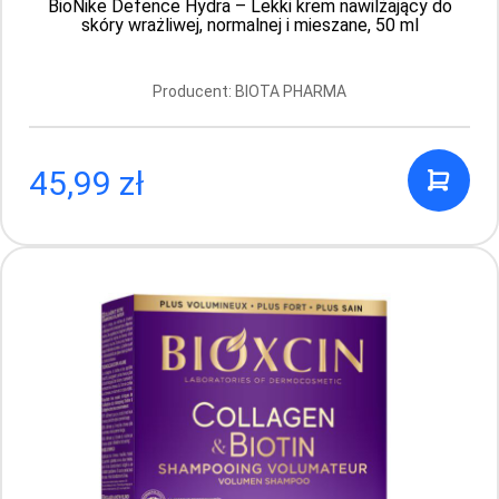
BioNike Defence Hydra – Lekki krem nawilżający do
skóry wrażliwej, normalnej i mieszane, 50 ml
Producent: BIOTA PHARMA
Bioblas – ziołowy, przeciwłupieżowy
45,99 zł
szampon z odżywką (2 w 1) z cynkiem i
mentolem 360 ml
Producent: BIOTA PHARMA
19.28 PLN