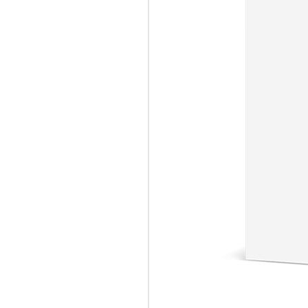
Kompres
cm 17N 8
Pr
0.89