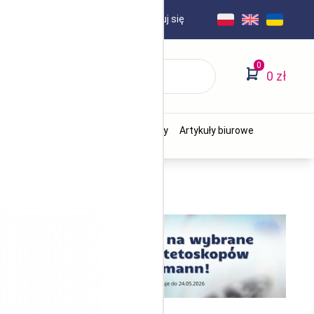
AKT
Logowanie
/
Zarejestruj się
0
0 zł
Stomatologia
Ginekologia
Beauty
Artykuły biurowe