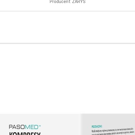
sztuki
Producent: ZARYS
ucent: PASO TRADING
Producent: TORUńSK
ZAKłADY MATERIAłó
OPATRUNKOWYCH S.A
Aktualnie brak
Aktualnie brak