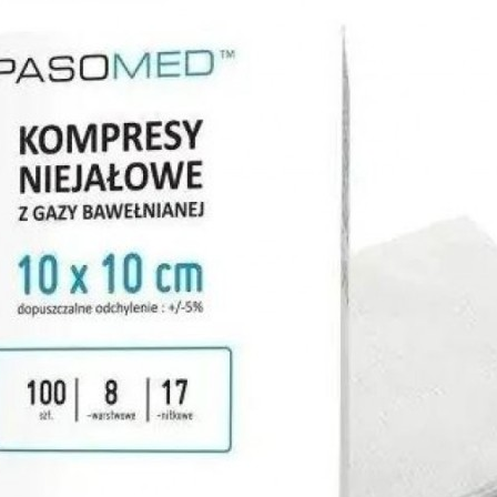
 jałowe i niejałowe – czym się różnią i które wybrać?
sz się, które kompresy wybrać? W placówkach medycznych potrzebne s
owymi opatrunkami a niejałowymi kompresami polega przede wszystki
 w kontakcie z ranami, dlatego wykorzystuje się ją do opatrywania s
łową wykorzystuje się z kolei w sytuacjach, w których nie jest wymag
ych, gospodarczych czy spożywczych.