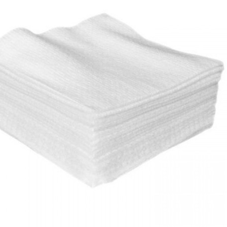
48 511 876 124
/
+48 512 998 887
BLOG
O NAS
KONT
e i zabiegowe
Odzież medyczna
Higiena i ochrona
Weterynaria
Karty podarunkowe
owe
Kompresy