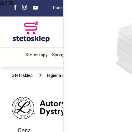
SIZER
Poniedziałek - Piątek 8.00 - 15.00
+
Stetoskopy
Sprzęt medyczny
Narzędzia chirurgiczn
Stetosklep
Higiena i ochrona
Materiały opatrunk
Cena