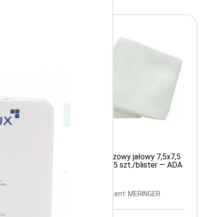
 x 5 cm
Kompres gazowy jałowy 7,5x7,5
— ADA
cm 17N 8W, 5 szt./blister — ADA
R
Producent: MERINGER