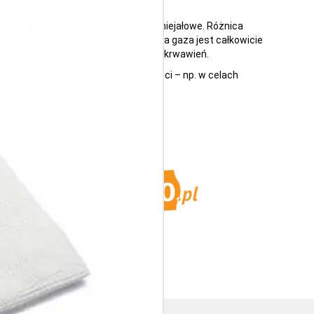
ą zarówno materiały jałowe, jak i niejałowe. Różnica
m na zastosowaniu. Wysterylizowana gaza jest całkowicie
kaleczeń, oparzeń oraz do tamowania krwawień.
ane szczególne zachowanie sterylności – np. w celach