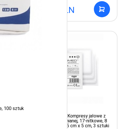
0.59 PLN
, 100 sztuk
łókniny
PASOMED Kompresy jałowe z
5 cm,
gazy bawełnianej, 17-nitkowe, 8
warstwowe, 5 cm x 5 cm, 3 sztuki