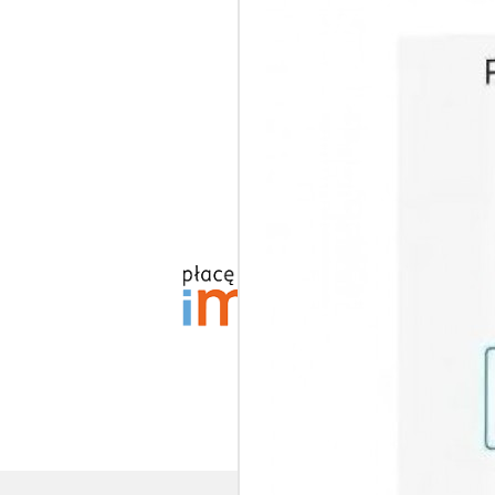
Kompresy
Zastanawia
między jał
bezpieczna
Gazę nieja
higieniczn