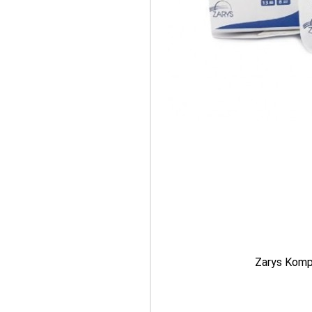
Zarys Komp
PASOM
gazy ba
warstwo