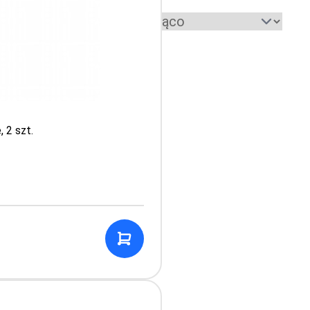
Sortuj według:
cówek medycznych
 2 szt.
. W naszym sklepie kupisz: