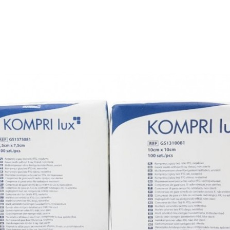
er, Kompres włókninowy
Kompres gazowy jałowy 5
4W 30G 5x5 cm, 2 sztuki
17N 8W, 3 szt./blister 
oducent: MERINGER
Producent: MERINGE