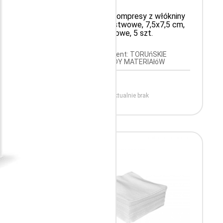
łókniny
Matovlies, kompresy z włókniny
7,5 cm,
30 g, 4-warstwowe, 7,5x7,5 cm,
jałowe, 5 szt.
IE
Producent: TORUńSKIE
W
ZAKłADY MATERIAłóW
.
OPATRUNKOWYCH S.A.
Aktualnie brak