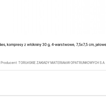
esy
y i gazy opatrunkowe dla szpitali i innych pla
ies, kompresy z włókniny 30 g, 4-warstwowe, 7,5x7,5 cm, jałowe,
oją klinikę, przychodnię i szpital w niezbędne
materiały opatrunkowe
 jałowe z gazy,
 jałowe z włókniny,
Producent: TORUńSKIE ZAKłADY MATERIAłóW OPATRUNKOWYCH S.A.
 niejałowe włókninowe,
 niejałowe z gazy,
z celulozy.
kompresów występuje w kilku wariantach rozmiarowych.
ategoriach znajdziesz również specjalne
opatrunki pooperacyjne
.