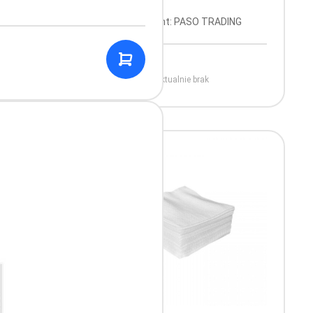
IE
Producent: PASO TRADING
W
.
Aktualnie brak