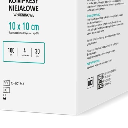
 gazowy jałowy 10 x 10
Matovlies, kompresy z w
W, 3 szt./blister — ADA
30 g, 4-warstwowe, 7,5x
jałowe, 2 szt.
oducent: MERINGER
Producent: TORUńSK
ZAKłADY MATERIAłó
OPATRUNKOWYCH S.A
 PLN
0.99 PLN