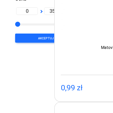
PLN
Kompr
Kompres
AKCEPTUJ
Matovl
Zaopatrz sw
kompresy
kompresy
kompresy
kompresy
0,99 zł
tampony 
Każdy typ 
W innych k