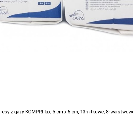
0.39 PLN
Aktualnie brak
resy z gazy KOMPRI lux, 5 cm x 5 cm, 13-nitkowe, 8-warstwowe
ED Kompresy jałowe z
Matovlies, kompresy z w
wełnianej, 17-nitkowe, 8
30 g, 4-warstwowe, 5x
we, 7,5 cm x 7,5 cm, 3
jałowe, 5 szt.