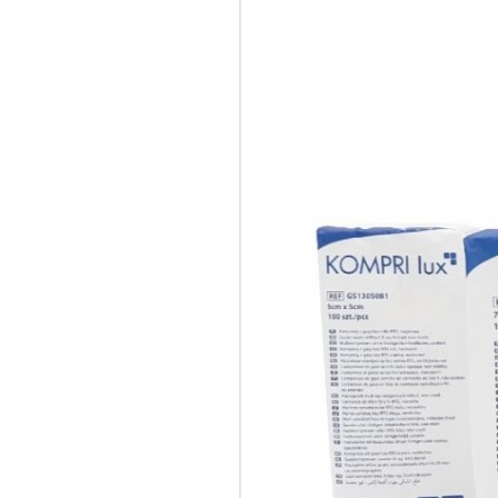
Mering
jałowy 
Pr