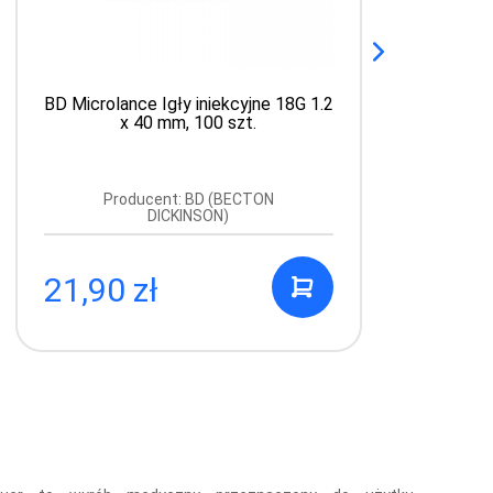
BD Microlance Igły iniekcyjne 18G 1.2
x 40 mm, 100 szt.
Producent: BD (BECTON
DICKINSON)
21,90 zł
0