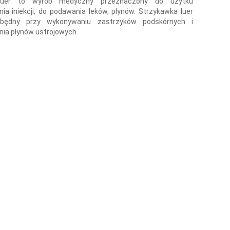
luer to wyrób medyczny przeznaczony do użytku
ia iniekcji, do podawania leków, płynów. Strzykawka luer
zbędny przy wykonywaniu zastrzyków podskórnych i
nia płynów ustrojowych.