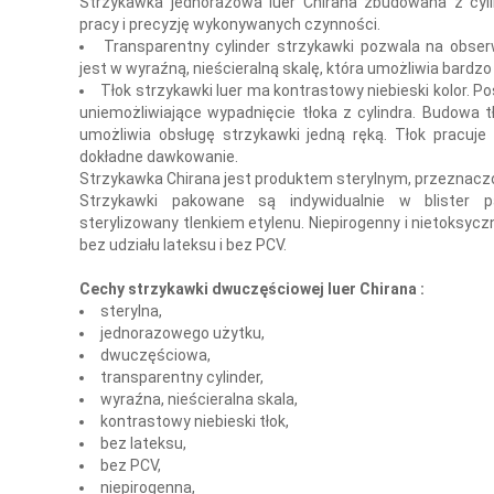
Strzykawka jednorazowa luer Chirana zbudowana z cyli
pracy i precyzję wykonywanych czynności.
Transparentny cylinder strzykawki pozwala na obse
jest w wyraźną, nieścieralną skalę, która umożliwia bard
Tłok strzykawki luer ma kontrastowy niebieski kolor. 
uniemożliwiające wypadnięcie tłoka z cylindra. Budowa t
umożliwia obsługę strzykawki jedną ręką. Tłok pracuje 
dokładne dawkowanie.
Strzykawka Chirana jest produktem sterylnym, przeznac
Strzykawki pakowane są indywidualnie w blister p
sterylizowany tlenkiem etylenu. Niepirogenny i nietoksyc
bez udziału lateksu i bez PCV.
Cechy strzykawki dwuczęściowej luer Chirana :
sterylna,
jednorazowego użytku,
dwuczęściowa,
transparentny cylinder,
wyraźna, nieścieralna skala,
kontrastowy niebieski tłok,
bez lateksu,
bez PCV,
niepirogenna,