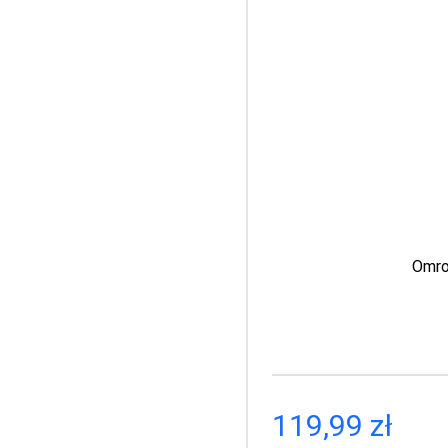
34.9
Omro
PIC
Te
119,99 zł