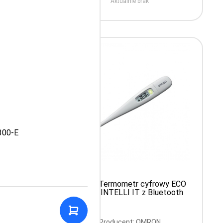
Aktualnie brak
300-E
r
Omron Termometr cyfrowy ECO
oła IT-
TEMP INTELLI IT z Bluetooth
Producent: OMRON