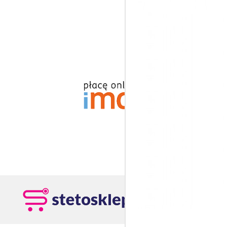
Sprzęt me
Stetosklep