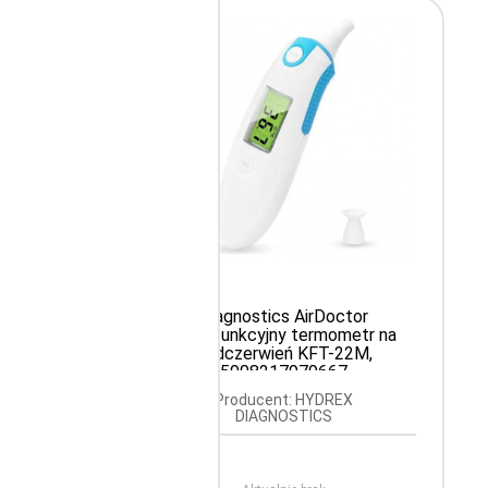
KCYJNY
Diagnostics AirDoctor
ERWIEŃ
Wielofunkcyjny termometr na
podczerwień KFT-22M,
5908217979667
OT
Producent: HYDREX
DIAGNOSTICS