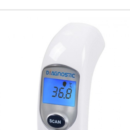
DIAGNOSTICS
9 PLN
59.99 PLN
1
2
3
4
bór termometrów w Stetosklepie
klepie znajdziesz ogromny wybór termometrów – zarówno do użytku p
etry cyfrowe,
etry bezdotykowe,
etry do ucha,
etry wielofunkcyjne,
etry weterynaryjne.