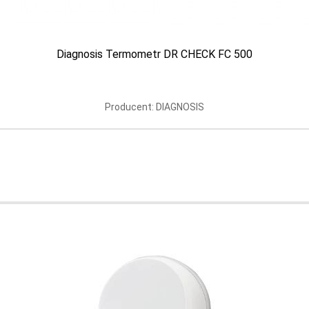
Diagnosis Termometr DR CHECK FC 500
Producent: DIAGNOSIS
tr elektroniczny Beurer
Termometr elektroniczny
BY 11 Piesek
BY 11 Małpka
roducent: BEURER
Producent: BEURER
Aktualnie brak
Aktualnie brak