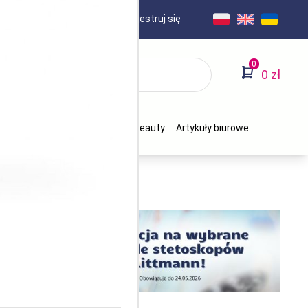
AKT
Logowanie
/
Zarejestruj się
0
0 zł
Stomatologia
Ginekologia
Beauty
Artykuły biurowe