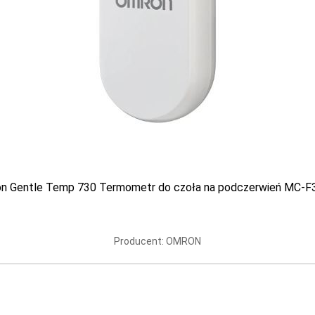
9 PLN
Aktualnie brak
n Gentle Temp 730 Termometr do czoła na podczerwień MC-F
Producent: OMRON
 ThermoDiary Head
Controly Termomet
rmometr do czoła
elektroniczny do ucha i cz
901
Producent: PIC
Producent: HYDREX