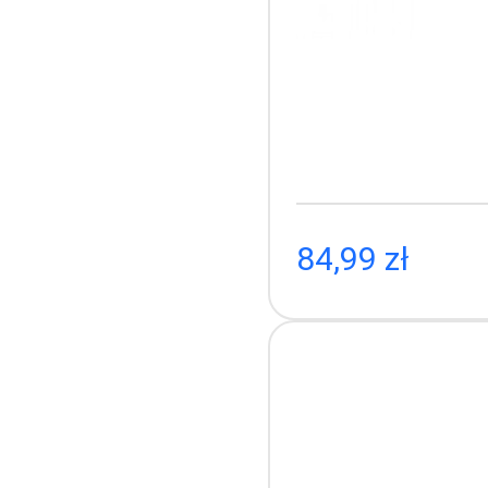
Termome
84,99 zł
P