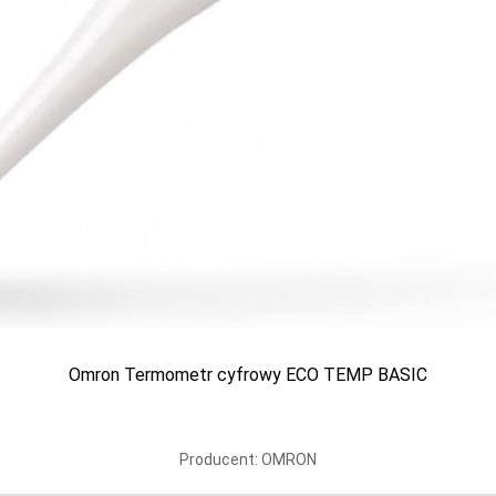
48 511 876 124
/
+48 512 998 887
BLOG
O NAS
KONT
e i zabiegowe
Odzież medyczna
Higiena i ochrona
Weterynaria
Karty podarunkowe
Omron Termometr cyfrowy ECO TEMP BASIC
Producent: OMRON