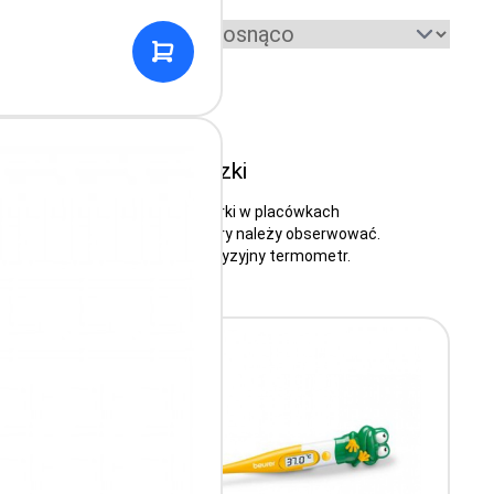
Sortuj według:
nej i domowej apteczki
ego zarówno lekarze i pielęgniarki w placówkach
iem niepokojącym objawem, który należy obserwować.
czki
– zamów niezawodny, precyzyjny termometr.