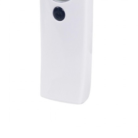
dyczny
i wszystkie urządzenia, które u nas kupisz, pochodzą od re
ie, masz pewność, że otrzymasz precyzyjny, dokładny i niezawodny t