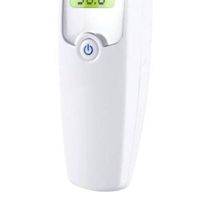
r elektroniczny ri-gital
Omron Termometr cyfro
Riester 1850
TEMP BASIC
roducent: RIESTER
Producent: OMRON
LN
26.48 PLN