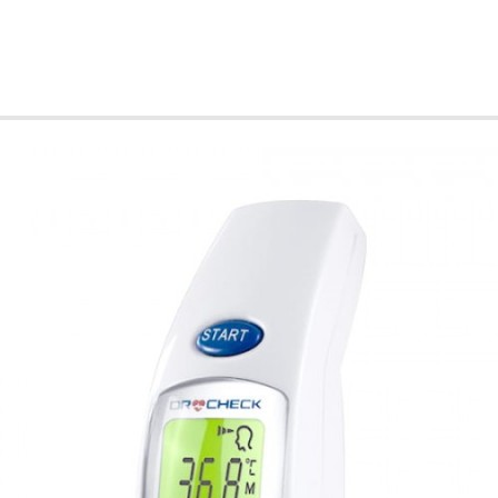
metry
etr – podstawowe wyposażenie placówki medycz
to jedno z najprostszych urządzeń do diagnozowania. Korzystają z ni
, jak i niemal wszyscy w domu. Podwyższona temperatura jest bow
rofesjonalne wyposażenie swojej placówki medycznej i prywatnej
apte