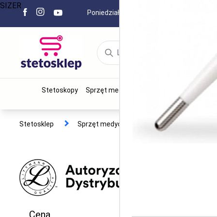
SIZER
Poniedziałek - Piątek 8.00 - 15.00
+
Stetoskopy
Sprzęt medyczny
Narzędzia chirurgiczn
Stetosklep
Sprzęt medyczny
Termometry
Cena