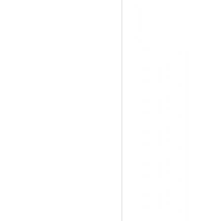
Termomet
P
26 P