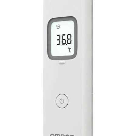
, szklany termometr
AIR DOCTOR WIELOFUN
tęciowy VedoEcoplus
TERMOMETR NA PODCZ
Producent: PIC
Producent: PHARMA D