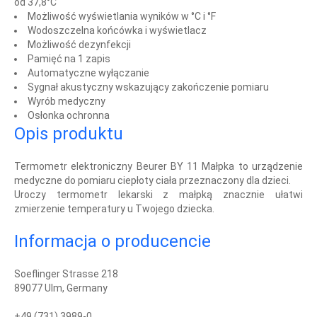
od 37,8°C
Możliwość wyświetlania wyników w °C i °F
Wodoszczelna końcówka i wyświetlacz
Możliwość dezynfekcji
Pamięć na 1 zapis
Automatyczne wyłączanie
Sygnał akustyczny wskazujący zakończenie pomiaru
Wyrób medyczny
Osłonka ochronna
Opis produktu
Termometr elektroniczny Beurer BY 11 Małpka to urządzenie
medyczne do pomiaru ciepłoty ciała przeznaczony dla dzieci.
Uroczy termometr lekarski z małpką znacznie ułatwi
zmierzenie temperatury u Twojego dziecka.
Informacja o producencie
Soeflinger Strasse 218
89077 Ulm, Germany
+49 (731) 3989-0