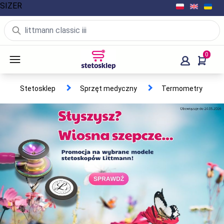
SIZER
0
Stetosklep
Sprzęt medyczny
Termometry