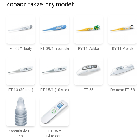
Zobacz także inny model:
FT 09/1 biały
FT 09/1 niebieski
BY 11 Żabka
BY 11 Piesek
FT 13 (30 sec.)
FT 15/1 (10 sec.)
FT 65
Do ucha FT 58
Kapturki do FT
FT 95 z
58
Bluetooth