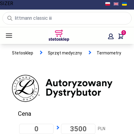
SIZER
0
Stetosklep
Sprzęt medyczny
Termometry
Cena
PLN