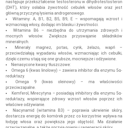
następuje przekształcenie testosteronu w dihydrotestosteron
(DHT), który osłabia żywotność cebulek włosów oraz jest
główną przyczyną łysienia androgenowego.
Witaminy: A, B1, B2, B5, B9, E – wspomagają wzrost i
wzmacniają włosy, dodając im blasku i żywotności.
Witamina B6 – niezbędna do utrzymania zdrowych i
mocnych włosów. Zwiększa przyswajanie składników
mineralnych.
Minerały: magnez, potas, cynk, żelazo, wapń –
przeciwdziałają wypadaniu włosów, wzmacniając ich cebulki,
dzięki czemu stają się one grubsze, mocniejsze i odżywione.
Nienasycone kwasy tłuszczowe:
Omega 6 (kwas linolowy) – zawiera inhibitor dla enzymu 5α-
reduktazy.
Omega 9 (kwas oleinowy) – ma właściwości
przeciwzapalne.
Kemferol, Mirecytyna – posiadają inhibitory dla enzymu 5α-
reduktazy, wspierające zdrowy wzrost włosów poprzez ich
właściwe odżywianie.
Niacynamid (witamina B3) – poprawia ukrwienie skóry,
dostarcza energię do komórek przez co korzystnie wpływa na
łodygę włosa oraz powiększa jego objętość. Ma działanie
przeciwzapalne, a także sprzyja gojeniu i regeneracji skóry.