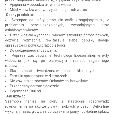
Apigenina – pobudza ukrwienia włosa.
Miód – nawilża włosy, przyspieszając ich wzrost.
Cechy produktu:
Szampon do skóry głowy dla osób zmagających się z
problemem przetłuszczających, wypadających oraz
osłabionych włosów.
Przeciwdziała wypadaniu włosów, stymuluje porost nowych,
odżywia, wzmacnia, rewitalizuje słabe cebulki, dodaje
sprężystości, połysku oraz objętości.
Do codziennego stosowania.
Poprzez zastosowanie technologii liposomalnej, efekty
widoczne już są po pierwszym miesiącu regularnego
stosowania.
Skuteczność potwierdzona w badaniach klinicznych.
Formuła opracowana w Niemczech.
Nie zawiera parabenów, ftalanów ani barwników.
Przebadany dermatologicznie.
Pojemność: 300 ml.
Jak używać:
Szampon nanieś na dłoń, a następnie rozprowadź
równomiernie na skórze głowy i mokrych włosach. Delikatnie
wykonaj masaż głowy, aż do uzyskania piany i dokładnie spłucz