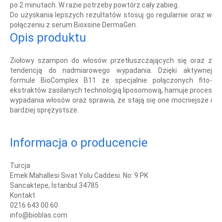
po 2 minutach. W razie potrzeby powtórz cały zabieg.
Do uzyskania lepszych rezultatów stosuj go regularnie oraz w
połączeniu z serum Bioxsine DermaGen.
Opis produktu
Ziołowy szampon do włosów przetłuszczających się oraz z
tendencją do nadmiarowego wypadania. Dzięki aktywnej
formule BioComplex B11 ze specjalnie połączonych fito-
ekstraktów zasilanych technologią liposomową, hamuje proces
wypadania włosów oraz sprawia, że stają się one mocniejsze i
bardziej sprężystsze.
Informacja o producencie
Turcja
Emek Mahallesi Sıvat Yolu Caddesi. No: 9 PK
Sancaktepe, İstanbul 34785
Kontakt
0216 643 00 60
info@bioblas.com