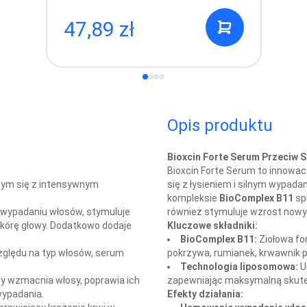
47,89 zł
Opis produktu
Bioxcin Forte Serum Przeciw 
Bioxcin Forte Serum to innowac
ym się z intensywnym
się z łysieniem i silnym wypad
kompleksie
BioComplex B11
sp
 wypadaniu włosów, stymuluje
również stymuluje wzrost nowy
kórę głowy. Dodatkowo dodaje
Kluczowe składniki:
BioComplex B11:
Ziołowa for
zględu na typ włosów, serum
pokrzywa, rumianek, krwawnik p
Technologia liposomowa:
U
ry wzmacnia włosy, poprawia ich
zapewniając maksymalną skut
wypadania.
Efekty działania: