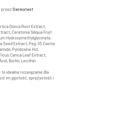
e przez
Dermatest
tica Dioica Root Extract,
ract, Ceratonia Siliqua Fruit
ium Hydroxymethylglycinate,
era Seed Extract, Peg-35 Castor
mide, Pyridoxine Hcl,
icus Carica Leaf Extract,
cid, Biotin, Lecithin.
e to idealne rozwiązanie dla
ić im gęstość, sprężystość i