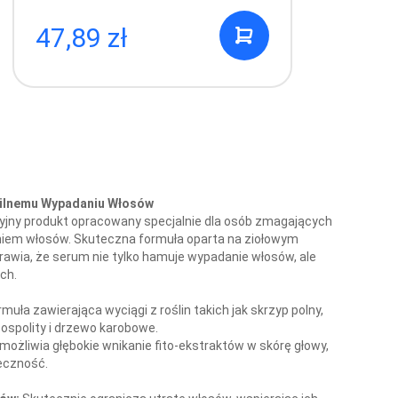
47,89 zł
1
Silnemu Wypadaniu Włosów
yjny produkt opracowany specjalnie dla osób zmagających
aniem włosów. Skuteczna formuła oparta na ziołowym
rawia, że serum nie tylko hamuje wypadanie włosów, ale
ch.
muła zawierająca wyciągi z roślin takich jak skrzyp polny,
ospolity i drzewo karobowe.
możliwia głębokie wnikanie fito-ekstraktów w skórę głowy,
eczność.