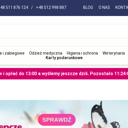
48 511 876 124
/
+48 512 998 887
BLOG
O NAS
KONT
e i zabiegowe
Odzież medyczna
Higiena i ochrona
Weterynaria
Karty podarunkowe
i opłać do 13:00 a wyślemy jeszcze dziś.
Pozostało
11
:
23
: