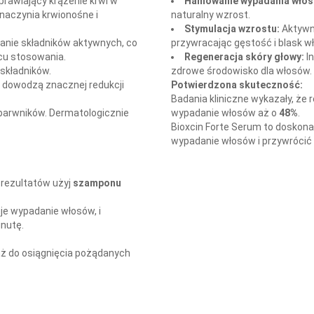
prawiający krążenie krwi w
Hamowanie wypadania włos
naczynia krwionośne i
naturalny wzrost.
Stymulacja wzrostu:
Aktywn
ianie składników aktywnych, co
przywracając gęstość i blask w
cu stosowania.
Regeneracja skóry głowy:
In
składników.
zdrowe środowisko dla włosów.
e dowodzą znacznej redukcji
Potwierdzona skuteczność:
Badania kliniczne wykazały, że
 barwników. Dermatologicznie
wypadanie włosów aż o
48%
.
Bioxcin Forte Serum to doskon
wypadanie włosów i przywrócić
h rezultatów użyj
szamponu
je wypadanie włosów, i
inutę.
 aż do osiągnięcia pożądanych