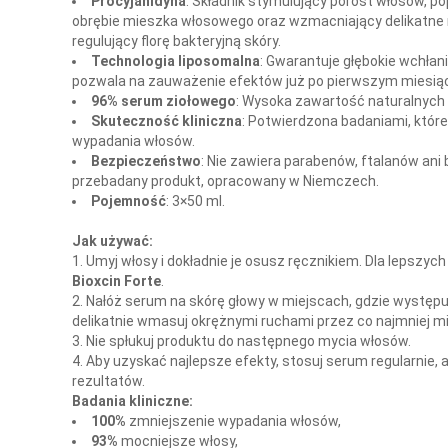
Procyjanidyna
: Składnik stymulujący porost włosów, po
obrębie mieszka włosowego oraz wzmacniający delikatne 
regulujący florę bakteryjną skóry.
Technologia liposomalna
: Gwarantuje głębokie wchłan
pozwala na zauważenie efektów już po pierwszym miesią
96% serum ziołowego
: Wysoka zawartość naturalnych 
Skuteczność kliniczna
: Potwierdzona badaniami, któr
wypadania włosów.
Bezpieczeństwo
: Nie zawiera parabenów, ftalanów ani
przebadany produkt, opracowany w Niemczech.
Pojemność
: 3×50 ml.
Jak używać:
Umyj włosy i dokładnie je osusz ręcznikiem. Dla lepszyc
Bioxcin Forte
.
Nałóż serum na skórę głowy w miejscach, gdzie występu
delikatnie wmasuj okrężnymi ruchami przez co najmniej m
Nie spłukuj produktu do następnego mycia włosów.
Aby uzyskać najlepsze efekty, stosuj serum regularnie,
rezultatów.
Badania kliniczne:
100%
zmniejszenie wypadania włosów,
93%
mocniejsze włosy,