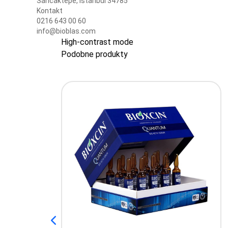
Sancaktepe, İstanbul 34785
Kontakt
0216 643 00 60
info@bioblas.com
High-contrast mode
Podobne produkty