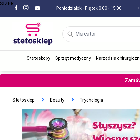
SIZER
Poniedziałek - Piątek 8.00 - 15.00
+
Stetoskopy
Sprzęt medyczny
Narzędzia chirurgiczn
Zamów 
Stetosklep
Beauty
Trychologia