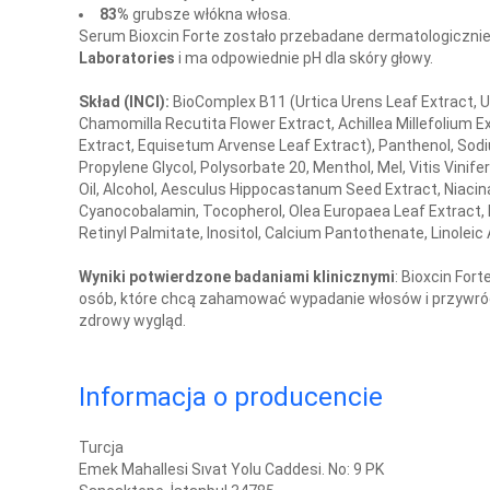
83%
grubsze włókna włosa.
Serum Bioxcin Forte zostało przebadane dermatologiczni
Laboratories
i ma odpowiednie pH dla skóry głowy.
Skład (INCI):
BioComplex B11 (Urtica Urens Leaf Extract, Ur
Chamomilla Recutita Flower Extract, Achillea Millefolium Ext
Extract, Equisetum Arvense Leaf Extract), Panthenol, Sod
Propylene Glycol, Polysorbate 20, Menthol, Mel, Vitis Vinif
Oil, Alcohol, Aesculus Hippocastanum Seed Extract, Niacina
Cyanocobalamin, Tocopherol, Olea Europaea Leaf Extract, F
Retinyl Palmitate, Inositol, Calcium Pantothenate, Linoleic A
Wyniki potwierdzone badaniami klinicznymi
: Bioxcin Fort
osób, które chcą zahamować wypadanie włosów i przywróc
zdrowy wygląd.
Informacja o producencie
Turcja
Emek Mahallesi Sıvat Yolu Caddesi. No: 9 PK