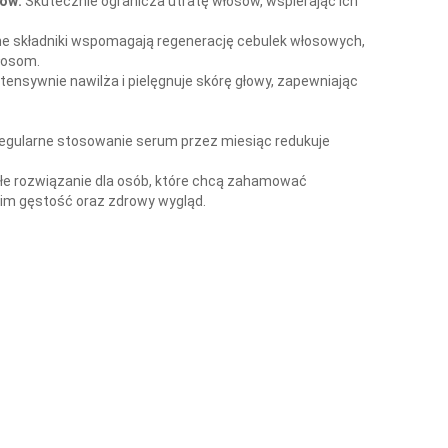
ów:
Skutecznie ogranicza utratę włosów, wspierając ich
e składniki wspomagają regenerację cebulek włosowych,
łosom.
tensywnie nawilża i pielęgnuje skórę głowy, zapewniając
 regularne stosowanie serum przez miesiąc redukuje
ałe rozwiązanie dla osób, które chcą zahamować
 im gęstość oraz zdrowy wygląd.