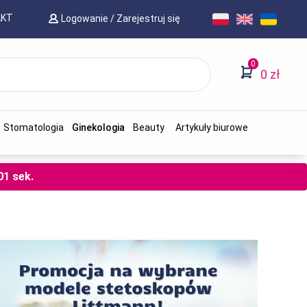
AKT
Logowanie
/
Zarejestruj się
0
0 zł
Stomatologia
Ginekologia
Beauty
Artykuły biurowe
59
sek.