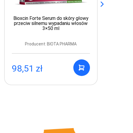
Bioxcin Forte Serum do skóry głowy
B
przeciw silnemu wypadaniu włosów
3×50 ml
Producent: BIOTA PHARMA
98,51 zł
1