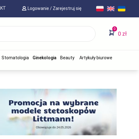
AKT
Logowanie
/
Zarejestruj się
0
0 zł
Stomatologia
Ginekologia
Beauty
Artykuły biurowe