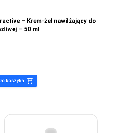
active – Krem-żel nawilżający do
żliwej – 50 ml
Do koszyka