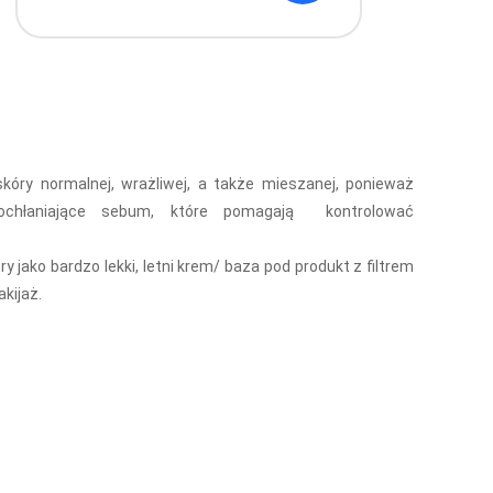
skóry normalnej, wrażliwej, a także mieszanej, ponieważ
pochłaniające sebum, które pomagają kontrolować
y jako bardzo lekki, letni krem/ baza pod produkt z filtrem
kijaż.