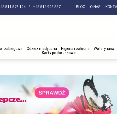
48 511 876 124
/
+48 512 998 887
BLOG
O NAS
KONT
e i zabiegowe
Odzież medyczna
Higiena i ochrona
Weterynaria
Karty podarunkowe