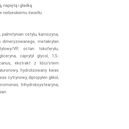
 napiętą i gładką.
 niebieskiemu światłu.
 palmitynian cetylu, karnozyna,
nu dimeryzowanego, metakrylan
ylowy/VP, octan tokoferylu,
liceryna, caprylyl glycol, 1,5-
canus, ekstrakt z liści/stem
luronowy, hydrolizowany kwas
as cytrynowy, dipropylen glikol,
lteromonas, trihydroksystearyna,
ian.