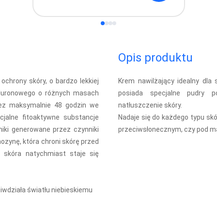
Opis produktu
ochrony skóry, o bardzo lekkiej
Krem nawilżający idealny dla 
aluronowego o różnych masach
posiada specjalne pudry 
zez maksymalnie 48 godzin we
natłuszczenie skóry.
jalne fitoaktywne substancje
Nadaje się do każdego typu skór
niki generowane przez czynniki
przeciwsłonecznym, czy pod ma
zynę, która chroni skórę przed
u skóra natychmiast staje się
iwdziała światłu niebieskiemu