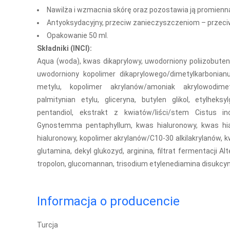
Nawilża i wzmacnia skórę oraz pozostawia ją promienną,
Antyoksydacyjny, przeciw zanieczyszczeniom – przeciw
Opakowanie 50 ml.
Składniki (INCI):
Aqua (woda), kwas dikaprylowy, uwodorniony poliizobuten,
uwodorniony kopolimer dikaprylowego/dimetylkarbonia
metylu, kopolimer akrylanów/amoniak akrylowodimet
palmitynian etylu, gliceryna, butylen glikol, etylheksylg
pentandiol, ekstrakt z kwiatów/liści/stem Cistus in
Gynostemma pentaphyllum, kwas hialuronowy, kwas hia
hialuronowy, kopolimer akrylanów/C10-30 alkilakrylanów, kw
glutamina, dekyl glukozyd, arginina, filtrat fermentacji A
tropolon, glucomannan, trisodium etylenediamina disukcyn
Informacja o producencie
Turcja