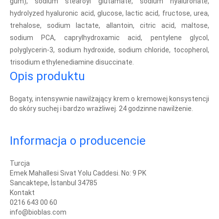
gum), sodium stearoyl glutamate, sodium hyaluronate,
hydrolyzed hyaluronic acid, glucose, lactic acid, fructose, urea,
trehalose, sodium lactate, allantoin, citric acid, maltose,
sodium PCA, caprylhydroxamic acid, pentylene glycol,
polyglycerin-3, sodium hydroxide, sodium chloride, tocopherol,
trisodium ethylenediamine disuccinate.
Opis produktu
Bogaty, intensywnie nawilżający krem o kremowej konsystencji
do skóry suchej i bardzo wrażliwej. 24 godzinne nawilżenie.
Informacja o producencie
Turcja
Emek Mahallesi Sıvat Yolu Caddesi. No: 9 PK
Sancaktepe, İstanbul 34785
Kontakt
0216 643 00 60
info@bioblas.com