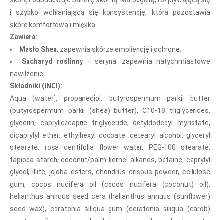
skórę i odbudowuje barierę skórną. Ma bogatą, rozpływającą się
i szybko wchłaniającą się konsystencję, która pozostawia
skórę komfortową i miękką.
Zawiera:
Masło Shea
: zapewnia skórze emoliencję i ochronę.
Sacharyd roślinny
– seryna: zapewnia natychmiastowe
nawilżenie.
Składniki (INCI):
Aqua (water), propanediol, butyrospermum parkii butter
(butyrospermum parkii (shea) butter), C10-18 triglycerides,
glycerin, caprylic/capric triglyceride, octyldodecyl myristate,
dicaprylyl ether, ethylhexyl cocoate, cetearyl alcohol, glyceryl
stearate, rosa centifolia flower water, PEG-100 stearate,
tapioca starch, coconut/palm kernel alkanes, betaine, caprylyl
glycol, illite, jojoba esters, chondrus crispus powder, cellulose
gum, cocos nucifera oil (cocos nucifera (coconut) oil),
helianthus annuus seed cera (helianthus annuus (sunflower)
seed wax), ceratonia siliqua gum (ceratonia siliqua (carob)