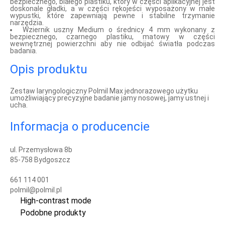
bezpiecznego, białego plastiku, który w części aplikacyjnej jest
doskonale gładki, a w części rękojeści wyposażony w małe
wypustki, które zapewniają pewne i stabilne trzymanie
narzędzia.
Wziernik uszny Medium o średnicy 4 mm wykonany z
bezpiecznego, czarnego plastiku, matowy w części
wewnętrznej powierzchni aby nie odbijać światła podczas
badania.
Opis produktu
Zestaw laryngologiczny Polmil Max jednorazowego użytku
umożliwiający precyzyjne badanie jamy nosowej, jamy ustnej i
ucha.
Informacja o producencie
ul. Przemysłowa 8b
85-758 Bydgoszcz
661 114 001
polmil@polmil.pl
High-contrast mode
Podobne produkty