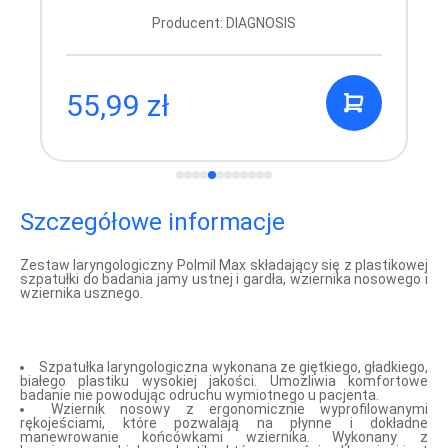
Producent: DIAGNOSIS
55,99 zł
Szczegółowe informacje
Zestaw laryngologiczny Polmil
Max składający się z plastikowej
szpatułki do badania jamy ustnej i gardła, wziernika nosowego i
wziernika usznego.
Szpatułka laryngologiczna wykonana ze giętkiego, gładkiego,
białego plastiku wysokiej jakości. Umożliwia komfortowe
badanie nie powodując odruchu wymiotnego u pacjenta.
Wziernik nosowy z ergonomicznie wyprofilowanymi
rękojeściami, które pozwalają na płynne i dokładne
manewrowanie końcówkami wziernika. Wykonany z