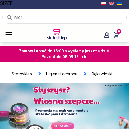
SIZER
0
Zamów i opłać do 13:00 a wyślemy jeszcze dziś.
Pozostało
08
:
08
:
11
sek.
Stetosklep
Higiena i ochrona
Rękawiczki