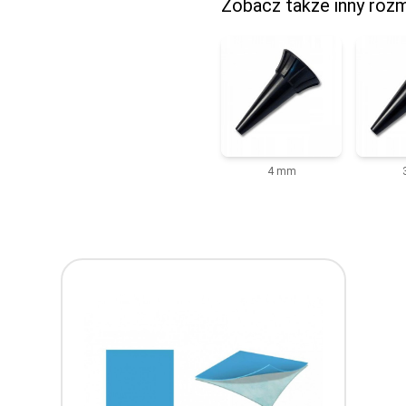
Zobacz także inny rozm
4 mm