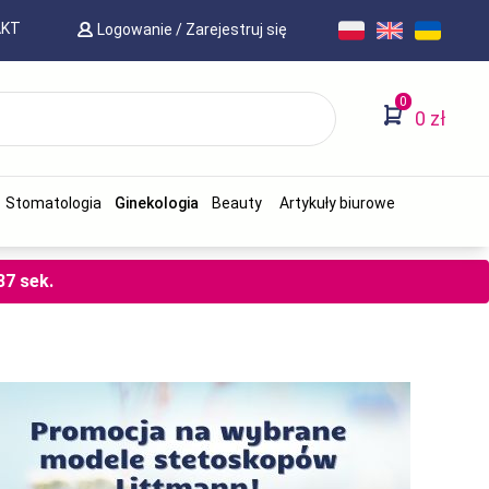
AKT
Logowanie
/
Zarejestruj się
0
0 zł
Stomatologia
Ginekologia
Beauty
Artykuły biurowe
36
sek.