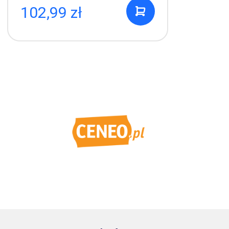
102,99 zł
1