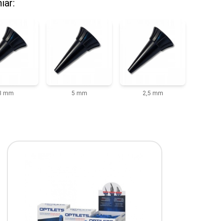
iar:
3 mm
5 mm
2,5 mm