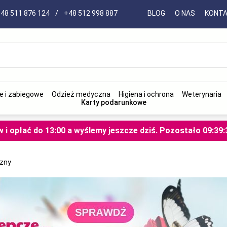
48 511 876 124
/
+48 512 998 887
BLOG
O NAS
KONT
e i zabiegowe
Odzież medyczna
Higiena i ochrona
Weterynaria
Karty podarunkowe
i opłać do 13:00 a wyślemy jeszcze dziś.
Pozostało
09
:
39
:
czny