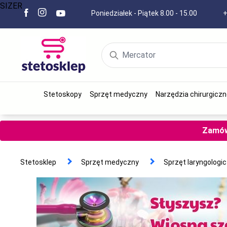
SIZER
Poniedziałek - Piątek 8.00 - 15.00
+
Stetoskopy
Sprzęt medyczny
Narzędzia chirurgiczn
Zamów 
Stetosklep
Sprzęt medyczny
Sprzęt laryngologi