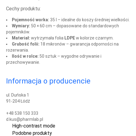
Cechy produktu:
Pojemność worka:
35 l – idealne do koszy średniej wielkości.
Wymiary:
50 × 60 cm – dopasowane do standardowych
pojemników.
Materiał:
wytrzymała folia
LDPE
w kolorze czarnym.
Grubość folii:
18 mikronów – gwarancja odporności na
rozerwania.
Ilość w rolce:
50 sztuk – wygodne odrywanie i
przechowywanie.
Informacja o producencie
ul. Duńska 1
91-204 Łódź
+48 538 150 333
d.kus@pharmlab.pl
High-contrast mode
Podobne produkty