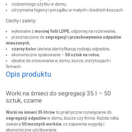
codziennego użytku w domu,
utrzymania higieny i porządku w małych i średnich koszach.
Cechy i zalety:
wykonane z
mocnej folii LDPE
, odpornej na rozerwanie,
przeznaczone do
segregacji i przechowywania odpadów
mieszanych
,
czarny kolor
ułatwia identyfikację rodzaju odpadów,
ekonomiczne opakowanie –
50 sztuk na rolce
,
idealne do stosowania w domu, biurze, instytucjach i
firmach.
Opis produktu
Worki na śmieci do segregacji 35 l – 50
sztuk, czarne
Worki na śmieci 35 litrów
to praktyczne rozwiązanie do
segregacji odpadów
w domu, biurze czy firmie. Każda rolka
zawiera
50 mocnych worków
, co zapewnia wygodę i
ekonomiczne użytkowanie.