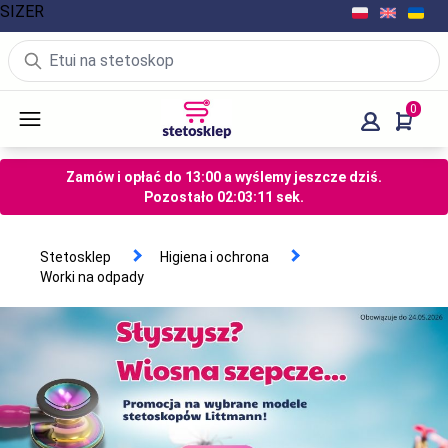
SIZER
0
Zamów i opłać do 13:00 a wyślemy jeszcze dziś.
Pozostało
02
:
03
:
11
sek.
Stetosklep
Higiena i ochrona
Worki na odpady