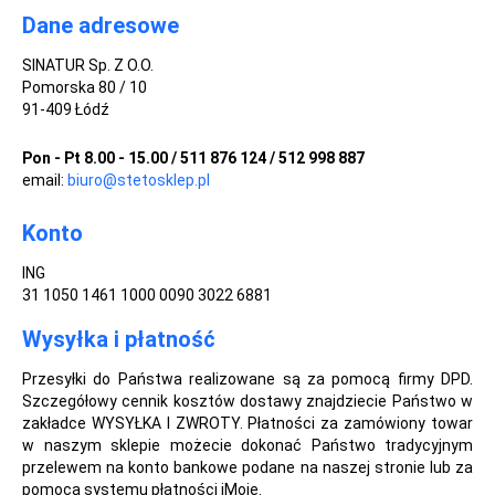
Dane adresowe
SINATUR Sp. Z O.O.
Pomorska 80 / 10
91-409 Łódź
Pon - Pt 8.00 - 15.00 / 511 876 124 / 512 998 887
email:
biuro@stetosklep.pl
Konto
ING
31 1050 1461 1000 0090 3022 6881
Wysyłka i płatność
Przesyłki do Państwa realizowane są za pomocą firmy DPD.
Szczegółowy cennik kosztów dostawy znajdziecie Państwo w
zakładce WYSYŁKA I ZWROTY. Płatności za zamówiony towar
w naszym sklepie możecie dokonać Państwo tradycyjnym
przelewem na konto bankowe podane na naszej stronie lub za
pomocą systemu płatności iMoje.