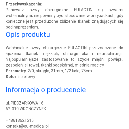
Przeciwwskazania:
Ponieważ szwy chirurgiczne EULACTIN są szwami
wchłanialnymi, nie powinny być stosowane w przypadkach, gdy
konieczne jest przedłużone zbliżenie tkanek znajdujących się
pod naprężeniem.
Opis produktu
Wchłanialne szwy chirurgiczne EULACTIN przeznaczone do
łączenia tkanek miękkich, chirurgii oka i neurochirurgii.
Najpopularniejsze zastosowanie to szycie mięśni, powięzi,
zespoleń jelitowej, tkanki podskórnej, mięśnia macicy.
Parametry
: 2/0, okrągła, 31mm, 1/2 koła, 75cm
Kolor
: fioletowy
Informacja o producencie
ul. PIECZARKOWA 16
62-010 WRONCZYNEK
+48618621515
kontakt@eu-medical.pl