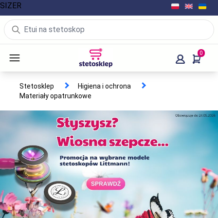
SIZER
0
Stetosklep
Higiena i ochrona
Materiały opatrunkowe