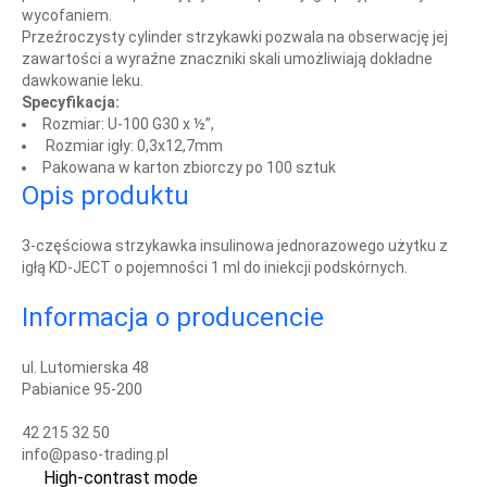
wycofaniem.
Przeźroczysty cylinder strzykawki pozwala na obserwację jej
zawartości a wyraźne znaczniki skali umożliwiają dokładne
dawkowanie leku.
Specyfikacja:
Rozmiar: U-100 G30 x ½”,
Rozmiar igły: 0,3x12,7mm
Pakowana w karton zbiorczy po 100 sztuk
Opis produktu
3-częściowa strzykawka insulinowa jednorazowego użytku z
igłą KD-JECT o pojemności 1 ml do iniekcji podskórnych.
Informacja o producencie
ul. Lutomierska 48
Pabianice 95-200
42 215 32 50
info@paso-trading.pl
High-contrast mode