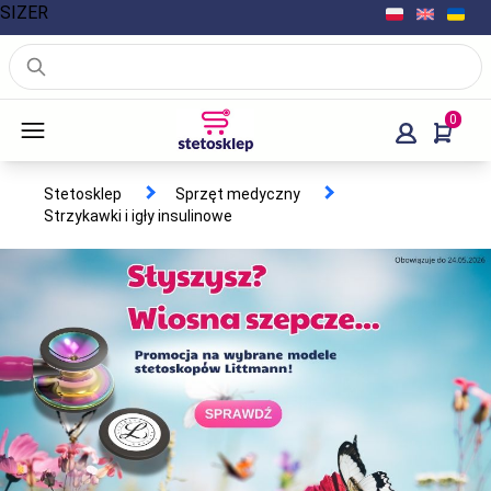
SIZER
0
Stetosklep
Sprzęt medyczny
Strzykawki i igły insulinowe