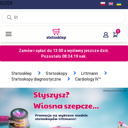
SIZER
0
Zamów i opłać do 13:00 a wyślemy jeszcze dziś.
Pozostało
08
:
34
:
18
sek.
Stetosklep
Stetoskopy
Littmann
Stetoskopy diagnostyczne
Cardiology IV™