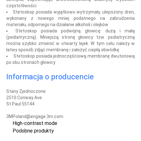
częstotliwości
Stetoskop posiada wyjątkowo wytrzymały, ulepszony dren,
wykonany z nowego mniej podatnego na zabrudzenia
materiału, odpornego na działanie alkoholi i olejków
Stetoskop posiada podwójną głowicę: dużą i małą
(pediatryczną). Mniejszą stronę głowicy tzw. pediatryczną
można szybko zmienić w otwarty lejek. W tym celu należy w
łatwy sposób zdjąć membranę i założyć ciepłą obwódkę
Stetoskop posiada jednoczęściową membranę dwutonową
po obu stronach głowicy
Informacja o producencie
Stany Zjednoczone
2510 Conway Ave.
St.Paul 55144
3MPoland@engage.3m.com
High-contrast mode
Podobne produkty