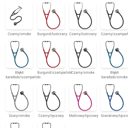
Czarny/smoke
Burgund/lustrzany
Czarny/lustrzany
Czarny/szampań
Błękit
Burgund/szampański
Czarny/smoke
Błękit
karaibski/szampański
karaibski/smoke
Szary/smoke
Czarny/tęczowy
Malinowy/tęczowy
Granatowy/tęcz