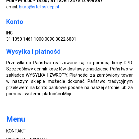
Pon - Pt 8.00 - 15.00 / 511 876 124 / 512 998 887
email:
biuro@stetosklep.pl
Konto
ING
31 1050 1461 1000 0090 3022 6881
Wysyłka i płatność
Przesyłki do Państwa realizowane są za pomocą firmy DPD.
Szczegółowy cennik kosztów dostawy znajdziecie Państwo w
zakładce WYSYŁKA I ZWROTY. Płatności za zamówiony towar
w naszym sklepie możecie dokonać Państwo tradycyjnym
przelewem na konto bankowe podane na naszej stronie lub za
pomocą systemu płatności iMoje.
Menu
KONTAKT