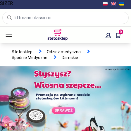
SIZER
0
Stetosklep
Odzież medyczna
Spodnie Medyczne
Damskie