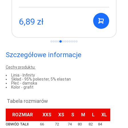
6,89 zł
Szczegółowe informacje
Cechy produktu:
Linia - Infinity
Skład - 95% poliester, 5% elastan
Płeć - damska
Kolor - grafit
Tabela rozmiarów
ROZMIAR
XXS
XS
S
M
L
XL
OBWÓD TALII
66
72
74
80
82
84