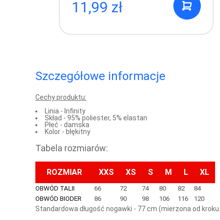
11,99 zł
Szczegółowe informacje
Cechy produktu:
Linia - Infinity
Skład - 95% poliester, 5% elastan
Płeć - damska
Kolor - błękitny
Tabela rozmiarów:
ROZMIAR
XXS
XS
S
M
L
XL
OBWÓD TALII
66
72
74
80
82
84
OBWÓD BIODER
86
90
98
106
116
120
Standardowa długość nogawki - 77 cm (mierzona od kroku 