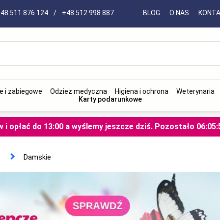
48 511 876 124
/
+48 512 998 887
BLOG
O NAS
KONT
e i zabiegowe
Odzież medyczna
Higiena i ochrona
Weterynaria
Karty podarunkowe
i opłać do 13:00 a wyślemy jeszcze dziś.
Pozostało
06
:
05
:
Damskie