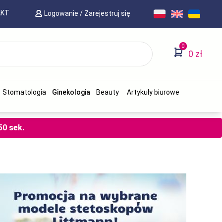
AKT
Logowanie
/
Zarejestruj się
0
0 zł
Stomatologia
Ginekologia
Beauty
Artykuły biurowe
49
sek.