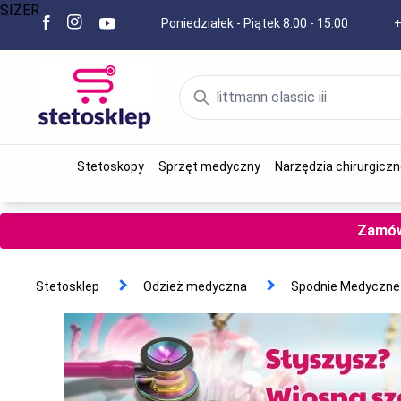
SIZER
Poniedziałek - Piątek 8.00 - 15.00
+
Stetoskopy
Sprzęt medyczny
Narzędzia chirurgiczn
Zamów 
Stetosklep
Odzież medyczna
Spodnie Medyczne