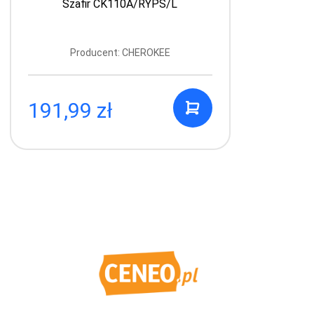
Szafir CK110A/RYPS/L
Producent: CHEROKEE
191,99 zł
1