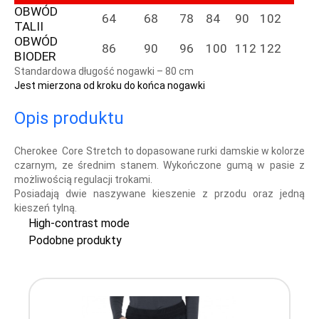
OBWÓD
64
68
78
84
90
102
TALII
OBWÓD
86
90
96
100
112
122
BIODER
Standardowa długość nogawki – 80 cm
Jest mierzona od kroku do końca nogawki
Opis produktu
Cherokee Core Stretch to dopasowane rurki damskie w kolorze
czarnym, ze średnim stanem. Wykończone gumą w pasie z
możliwością regulacji trokami.
Posiadają dwie naszywane kieszenie z przodu oraz jedną
kieszeń tylną.
High-contrast mode
Podobne produkty