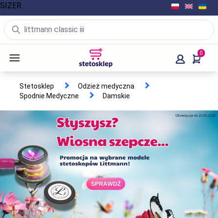
SIZER
0
Stetosklep
Odzież medyczna
Spodnie Medyczne
Damskie