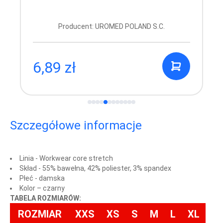
Producent: UROMED POLAND S.C.
6,89 zł
Szczegółowe informacje
Linia - Workwear core stretch
Skład - 55% bawełna, 42% poliester, 3% spandex
Płeć - damska
Kolor – czarny
TABELA ROZMIARÓW:
ROZMIAR
XXS
XS
S
M
L
XL