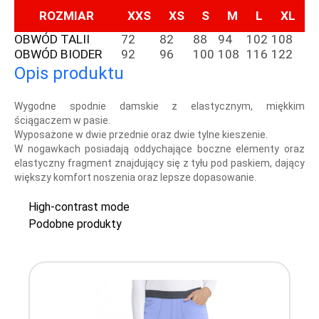
ROZMIAR
XXS
XS
S
M
L
XL
OBWÓD TALII
72
82
88
94
102
108
OBWÓD BIODER
92
96
100
108
116
122
Opis produktu
Wygodne spodnie damskie z elastycznym, miękkim
ściągaczem w pasie.
Wyposażone w dwie przednie oraz dwie tylne kieszenie.
W nogawkach posiadają oddychające boczne elementy oraz
elastyczny fragment znajdujący się z tyłu pod paskiem, dający
większy komfort noszenia oraz lepsze dopasowanie.
High-contrast mode
Podobne produkty