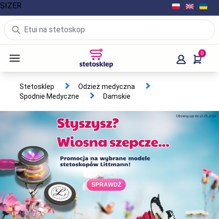
SIZER
0
Stetosklep
Odzież medyczna
Spodnie Medyczne
Damskie