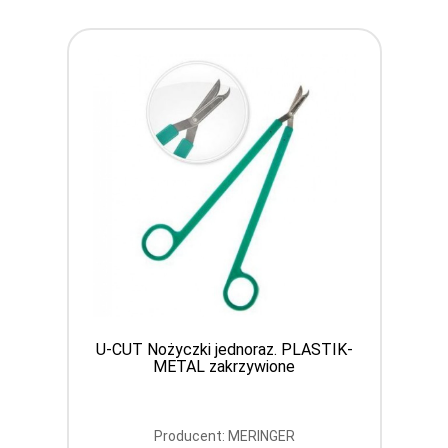
RINCE
SoftMed Szkiełka mikroskopowe
podstawowe z matowym polem do
opisu, 50 sztuk
Producent: UROMED POLAND S.C.