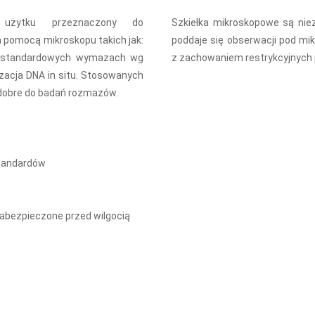
o użytku przeznaczony do
Szkiełka mikroskopowe są nie
pomocą mikroskopu takich jak:
poddaje się obserwacji pod m
zy standardowych wymazach wg
z zachowaniem restrykcyjnych pr
zacja DNA in situ. Stosowanych
 dobre do badań rozmazów.
tandardów
zabezpieczone przed wilgocią