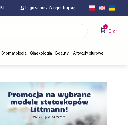
AKT
Logowanie
/
Zarejestruj się
0
0 zł
Stomatologia
Ginekologia
Beauty
Artykuły biurowe