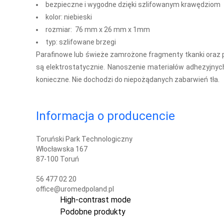
bezpieczne i wygodne dzięki szlifowanym krawędziom
kolor: niebieski
rozmiar: 76 mm x 26 mm x 1mm
typ: szlifowane brzegi
Parafinowe lub świeże zamrożone fragmenty tkanki oraz p
są elektrostatycznie. Nanoszenie materiałów adhezyjnych
konieczne. Nie dochodzi do niepożądanych zabarwień tła.
Informacja o producencie
Toruński Park Technologiczny
Włocławska 167
87-100 Toruń
56 477 02 20
office@uromedpoland.pl
High-contrast mode
Podobne produkty