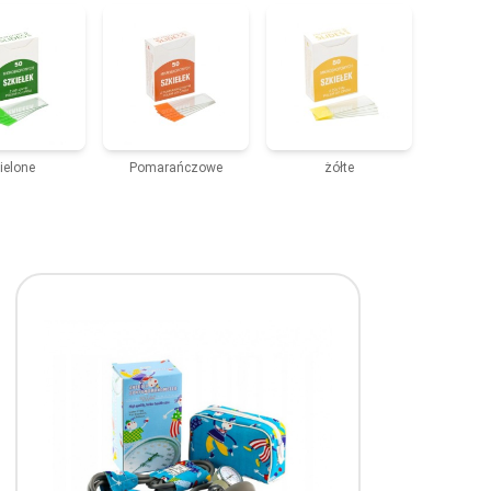
ielone
Pomarańczowe
żółte