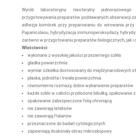
Wyrób laboratoryjny niesterylny jednorazoweg
przygotowywania preparatów poddawanych obserwacji za 
adhezja komórek przy preparowaniu do wirowania pr
Papanicolaou, hybrydyzacja immunoperoksydazy, hybrydy
zarówno w przygotowaniu preparatów biologicznych, jak i
Właściwości:
wykonane z wysokiej jakości przeziernego szkła
gładka powierzchnia
wymiar szkiełka dostosowany do międzynarodowych s
płaska, jednolita i trwała powierzchnia
równomierne rozmazy, dobre wybarwienie preparatów
każde szkło w całości przełożone bibułką, opakowanie 
opakowanie zabezpieczone folią chroniącą
nie zawierają lateksów
nie zawierają ftalanów
przeznaczone do badań cytologicznych
zapewniają doskonały obraz mikroskopowy