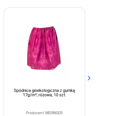
Zarys, Szczoteczka cytologiczna
standard, 100 szt.
Producent: ZARYS