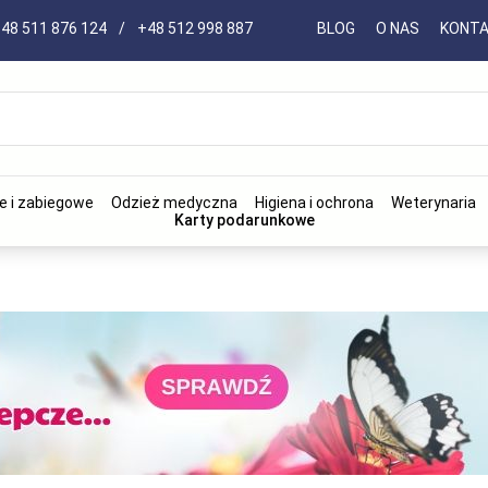
48 511 876 124
/
+48 512 998 887
BLOG
O NAS
KONT
e i zabiegowe
Odzież medyczna
Higiena i ochrona
Weterynaria
Karty podarunkowe