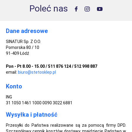
Poleć nas
Dane adresowe
SINATUR Sp. Z O.O.
Pomorska 80 / 10
91-409 Łódź
Pon - Pt 8.00 - 15.00 / 511 876 124 / 512 998 887
email:
biuro@stetosklep.pl
Konto
ING
31 1050 1461 1000 0090 3022 6881
Wysyłka i płatność
Przesyłki do Państwa realizowane są za pomocą firmy DPD.
Szczegółowy cennik kosztów dostawy znajdziecie Państwo w