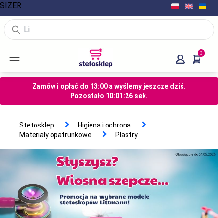
SIZER
0
Zamów i opłać do 13:00 a wyślemy jeszcze dziś.
Pozostało
10
:
01
:
26
sek.
Stetosklep
Higiena i ochrona
Materiały opatrunkowe
Plastry