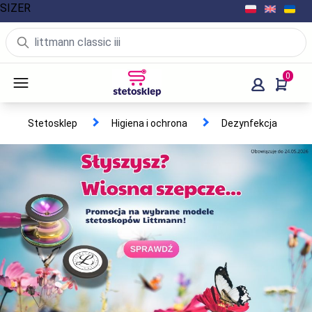
SIZER
0
Stetosklep
Higiena i ochrona
Dezynfekcja