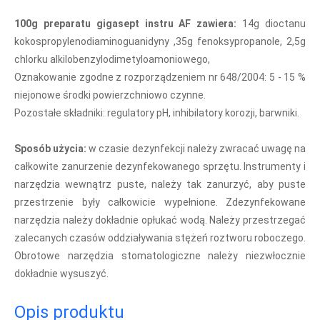
100g preparatu gigasept instru AF zawiera:
14g dioctanu
kokospropylenodiaminoguanidyny ,35g fenoksypropanole, 2,5g
chlorku alkilobenzylodimetyloamoniowego,
Oznakowanie zgodne z rozporządzeniem nr 648/2004: 5 - 15 %
niejonowe środki powierzchniowo czynne.
Pozostałe składniki: regulatory pH, inhibilatory korozji, barwniki.
Sposób użycia:
w czasie dezynfekcji należy zwracać uwagę na
całkowite zanurzenie dezynfekowanego sprzętu. Instrumenty i
narzędzia wewnątrz puste, należy tak zanurzyć, aby puste
przestrzenie były całkowicie wypełnione. Zdezynfekowane
narzędzia należy dokładnie opłukać wodą. Należy przestrzegać
zalecanych czasów oddziaływania stężeń roztworu roboczego.
Obrotowe narzędzia stomatologiczne należy niezwłocznie
dokładnie wysuszyć.
Opis produktu