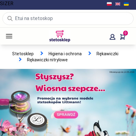
SIZER
0
Stetosklep
Higiena i ochrona
Rękawiczki
Rękawiczki nitrylowe