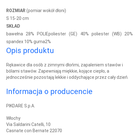
ROZMIAR
(pomiar wokół dłoni)
S 15-20
cm
SKŁAD
bawełna 28% POLIEpoliester (GE) 40% poliester (WB) 20%
spandex 10% guma2%
Opis produktu
Rękawice dla osób z zimnymi dłońmi, zapaleniem stawów i
bólami stawów. Zapewniają miękkie, kojące ciepło, a
jednocześnie pozostają lekkie i oddychające przez cały dzień.
Informacja o producencie
PIKDARE S.p.A.
Włochy
Via Saldarini Catelli, 10
Casnate con Bernate 22070