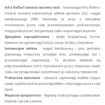
Infra Reflect mineral recovery tech
- t
echnologia Infra Reflect
mineral recovery wykorzystuje włókna germanu (Ge) i węgla
bambusowego (WB). Materiały te wraz z naturalnie
emitowanym przez ciało promieniowaniem podczerwonym
mogą podwyższać temperaturę ciała i wspomagać krążenie.
Specjalnie zaprojektowane
- d
zięki bezpalcowej formie,
rękawice nie ograniczają funkcji czucia, dotyku i chwytania.
Innowacyjne włókna
- w
ęgiel bambusowy i jony germanu
poprawiają miejscowy przepływ krwi, zmniejszając ból i
przyspieszając regenerację. Te aktywne składniki są
półprzewodnikami, które stymulowane przez miejscowe ciepło
ciała, zaczynają działać natychmiast po założeniu rękawiczek.
Praktyczne wykonanie
- r
ękawice zapewniają miękkie, kojące
ciepło, a jednocześnie pozostają lekkie i oddychające przez cały
dzień.
Wsparcie sprężystości
- ł
agodny ucisk pomaga ustabilizować
mięśnie i obrzęk stawów