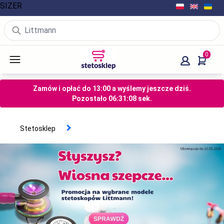
SIZER
0
Zamów i opłać do 13:00 a wyślemy jeszcze dziś.
Pozostało
06
:
31
:
07
sek.
Stetosklep