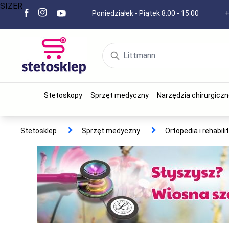
SIZER
Poniedziałek - Piątek 8.00 - 15.00
+
Stetoskopy
Sprzęt medyczny
Narzędzia chirurgiczn
Stetosklep
Sprzęt medyczny
Ortopedia i rehabili