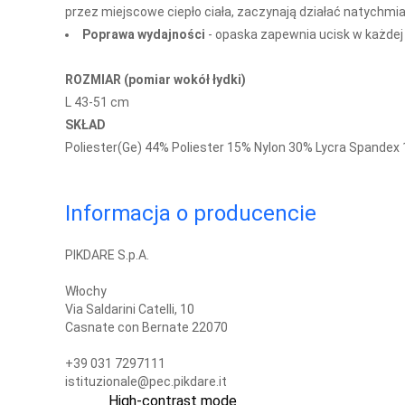
przez miejscowe ciepło ciała, zaczynają działać natychmia
Poprawa wydajności
- o
paska zapewnia ucisk w każdej c
ROZMIAR (pomiar wokół łydki)
L 43-51 cm
SKŁAD
Poliester(Ge) 44% Poliester 15% Nylon 30% Lycra Spandex
Informacja o producencie
PIKDARE S.p.A.
Włochy
Via Saldarini Catelli, 10
Casnate con Bernate 22070
+39 031 7297111
istituzionale@pec.pikdare.it
High-contrast mode