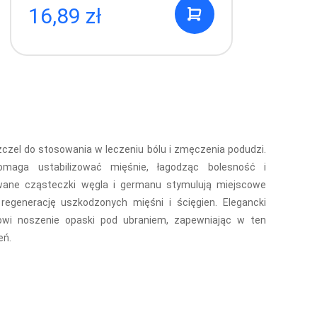
16,89 zł
4
czel do stosowania w leczeniu bólu i zmęczenia podudzi.
maga ustabilizować mięśnie, łagodząc bolesność i
ane cząsteczki węgla i germanu stymulują miejscowe
 regenerację uszkodzonych mięśni i ścięgien. Elegancki
owi noszenie opaski pod ubraniem, zapewniając w ten
eń.