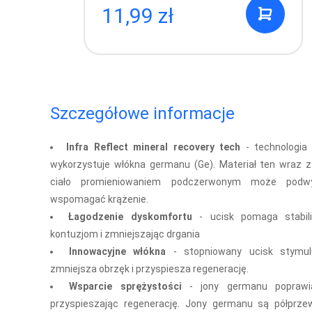
11,99 zł
Szczegółowe informacje
Infra Reflect mineral recovery tech
- t
echnologia 
wykorzystuje włókna germanu (Ge). Materiał ten wraz 
ciało promieniowaniem podczerwonym może podwy
wspomagać krążenie.
Łagodzenie dyskomfortu
- u
cisk pomaga stabil
kontuzjom i zmniejszając drgania
Innowacyjne włókna
- s
topniowany ucisk stymul
zmniejsza obrzęk i przyspiesza regenerację.
Wsparcie sprężystości
- j
ony germanu poprawi
przyspieszając regenerację. Jony germanu są półprze