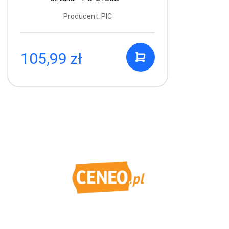
7649989347350
Producent: PIC
105,99 zł
6