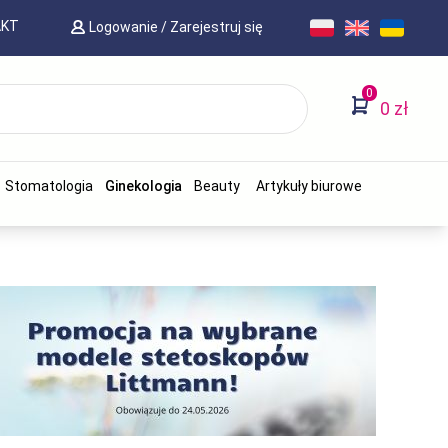
AKT
Logowanie
/
Zarejestruj się
0
0 zł
Stomatologia
Ginekologia
Beauty
Artykuły biurowe