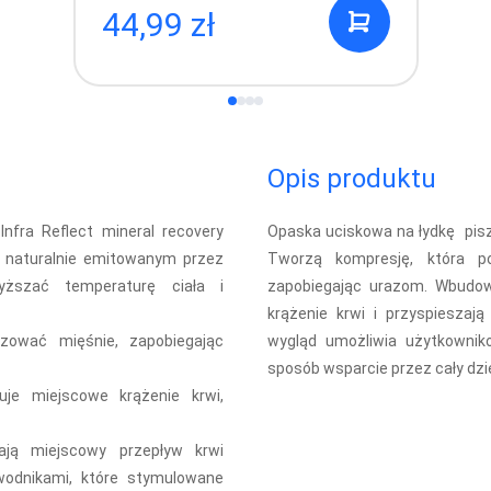
44,99 zł
Opis produktu
Infra Reflect mineral recovery
Opaska uciskowa na łydkę pisz
z naturalnie emitowanym przez
Tworzą kompresję, która po
ższać temperaturę ciała i
zapobiegając urazom. Wbudow
krążenie krwi i przyspieszają
izować mięśnie, zapobiegając
wygląd umożliwia użytkownik
sposób wsparcie przez cały dzi
uje miejscowe krążenie krwi,
ają miejscowy przepływ krwi
wodnikami, które stymulowane