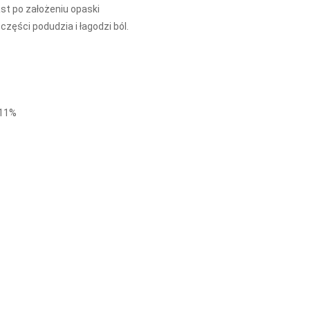
st po założeniu opaski
zęści podudzia i łagodzi ból.
 11%