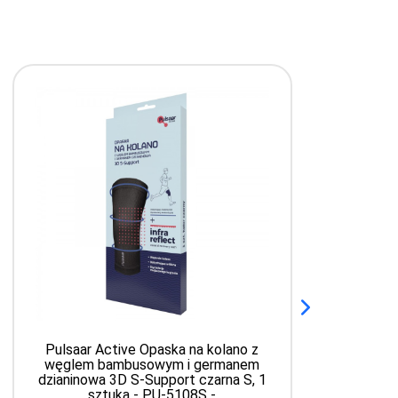
Pulsaar Active Opaska na kolano z
P
węglem bambusowym i germanem
dzianinowa 3D S-Support czarna S, 1
sztuka - PU-5108S -