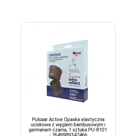
Pulsaar Active Opaska elastyczna
uciskowa z węglem bambusowym i
germanem czarna, 1 sztuka PU-8101
- 7649989347466