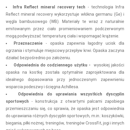
Infra Reflect mineral recovery tech
- t
echnologia Infra
Reflect mineral recovery wykorzystuje włókna germanu (Ge) i
węgla bambusowego (WB). Materiały te wraz z naturalnie
emitowanym przez ciało promieniowaniem podczerwonym
mogą podwyższać temperaturę ciała i wspomagać krążenie.
Przeznaczenie
- o
paska zapewnia łagodny ucisk dla
ogrzania i stymuluje miejscowy przepływ krwi. Opaska zaczyna
działać bezpośrednio po założeniu.
Odpowiednia do codziennego użytku -
wysokiej jakości
opaska na kostkę została optymalnie zaprojektowana dla
idealnego dopasowania przy jednoczesnym zapewnieniu
wsparcia podeszwy i ścięgna Achillesa.
Odpowiednia do uprawiania wszystkich dyscyplin
sportowych
- k
onstrukcja z otwartymi palcami zapobiega
przemieszczaniu się, co sprawia, że opaska jest odpowiednia
do uprawiania różnych dyscyplin sportowych, m.in.: koszykówki,
biegania, piłki nożnej, treningów, treningów CrossFit, jogi i innych