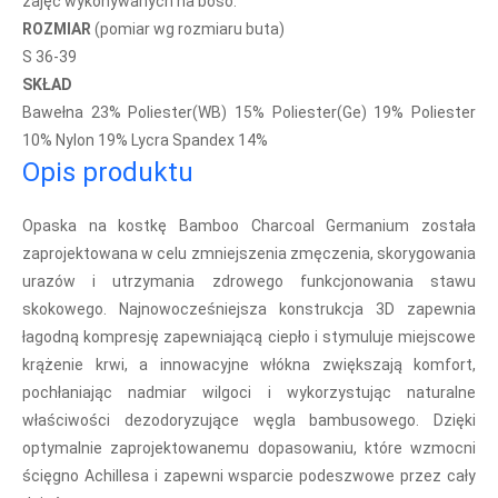
zajęć wykonywanych na boso.
ROZMIAR
(
pomiar wg rozmiaru buta)
S 36-39
SKŁAD
Bawełna 23% Poliester(WB) 15% Poliester(Ge) 19% Poliester
10% Nylon 19% Lycra Spandex 14%
Opis produktu
Opaska na kostkę Bamboo Charcoal Germanium została
zaprojektowana w celu zmniejszenia zmęczenia, skorygowania
urazów i utrzymania zdrowego funkcjonowania stawu
skokowego. Najnowocześniejsza konstrukcja 3D zapewnia
łagodną kompresję zapewniającą ciepło i stymuluje miejscowe
krążenie krwi, a innowacyjne włókna zwiększają komfort,
pochłaniając nadmiar wilgoci i wykorzystując naturalne
właściwości dezodoryzujące węgla bambusowego. Dzięki
optymalnie zaprojektowanemu dopasowaniu, które wzmocni
ścięgno Achillesa i zapewni wsparcie podeszwowe przez cały