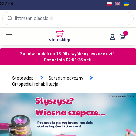
SIZER
0
Zamów i opłać do 13:00 a wyślemy jeszcze dziś.
Pozostało
02
:
51
:
24
sek.
Stetosklep
Sprzęt medyczny
Ortopedia i rehabilitacja