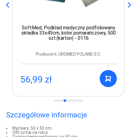
SoftMed, Podkład medyczny podfoliowany
składka 33x45cm, kolor pomarańczowy, 500
szt.(karton) - 0116
Producent: UROMED POLAND S.C.
56,99 zł
Szczegółowe informacje
Wymiary: 50 x 50 cm
100 sztuk na rolce
Zaznaczenie perforacji: co 50 cm