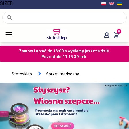
SIZER
0
Zamów i opłać do 13:00 a wyślemy jeszcze dziś.
Pozostało
11
:
15
:
38
sek.
Stetosklep
Sprzęt medyczny