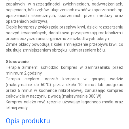
zapalnych, w szczególności zwichnięciach, nadwyrężeniach,
napięciach, bólu zębów, ukąszeniach owadów i oparzeniach np.
oparzeniach słonecznych, oparzeniach przez meduzy oraz
oparzeniach pokrzywą.
Cieple kompresy zwiększają przepływ krwi, dzięki rozszerzeniu
naczyń krwionośnych, dodatkowo przyspieszają metabolizm i
proces oczyszczania organizmu ze szkodliwych toksyn.
Zimne okłady powodują z kolei zmniejszenie przepływu krwi, co
skutkuje zmniejszeniem obrzęku i uśmierzeniem bólu.
Stosowanie:
Terapia zimnem:
schłodzić kompres w zamrażalniku przez
minimum 2 godziny
Terapia ciepłem:
ogrzać kompres w gorącej wodzie
(maksymalnie do 60°C) przez około 10 minut lub podgrzać
przez 6 minut w kuchence mikrofalowej, zanurzając kompres
całkowicie w naczyniu z wodą (maksymalnie 300 W)
Kompres należy myć ręcznie używając łagodnego mydła oraz
letniej wody.
Opis produktu