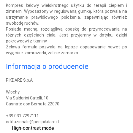
Kompres żelowy wielokrotnego użytku do terapii ciepłem i
zimnem. Wyposażony w regulowaną gumkę, która pozwala na
utrzymanie prawidłowego położenia, zapewniając również
swobodę ruchów.
Posiada mocną, rozciągliwą opaskę do przymocowania na
różnych częściach ciała. Jest przyjemny w dotyku, dzięki
pokrowcowi z tkaniny.
Żelowa formuła pozwala na lepsze dopasowanie nawet po
wyjęciu z zamrażarki, żel nie zamarza.
Informacja o producencie
PIKDARE S.p.A.
Włochy
Via Saldarini Catelli, 10
Casnate con Bernate 22070
+39 031 7297111
istituzionale@pec.pikdare.it
High-contrast mode