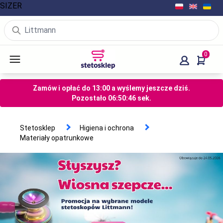
SIZER
0
Zamów i opłać do 13:00 a wyślemy jeszcze dziś.
Pozostało
06
:
50
:
46
sek.
Stetosklep
Higiena i ochrona
Materiały opatrunkowe