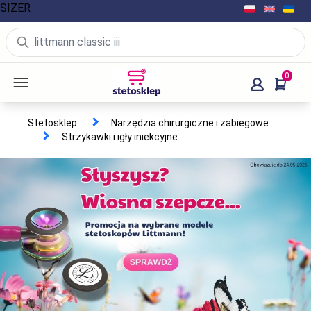
SIZER
0
Stetosklep
Narzędzia chirurgiczne i zabiegowe
Strzykawki i igły iniekcyjne