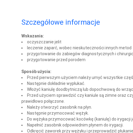
Szczegółowe informacje
Wskazania:
oczyszczanie jelit
leczenie zaparć, wobec nieskuteczności innych metod
przygotowanie do zabiegów diagnostycznych i chirurgi
przygotowanie przed porodem
Sposób użycia:
Przed pierwszym użyciem należy umyć wszystkie częś
Następnie dokładnie wypłukać.
Włożyć kaniulę doodbytniczą lub dopochwową do wrzące
Przed użyciem sprawdzić czy kaniule są zimne oraz c
prawidłowo połączone.
Należy otworzyć zasobnik na płyn.
Następnie przymocować wężyk.
Do wężyka przymocować kocówkę (kaniulę) do irygacji j
Napełnić zasobnik odpowiednim płynem do irygacji.
Odkręcić zaworek przy wężyku i przeprowadzić płukanie