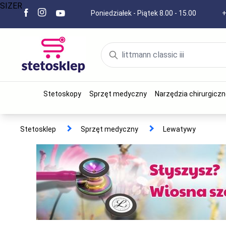
SIZER
Poniedziałek - Piątek 8.00 - 15.00
+
Stetoskopy
Sprzęt medyczny
Narzędzia chirurgiczn
Stetosklep
Sprzęt medyczny
Lewatywy