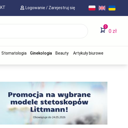
AKT
Logowanie
/
Zarejestruj się
0
0 zł
Stomatologia
Ginekologia
Beauty
Artykuły biurowe