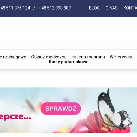
48 511 876 124
/
+48 512 998 887
BLOG
O NAS
KONT
e i zabiegowe
Odzież medyczna
Higiena i ochrona
Weterynaria
Karty podarunkowe