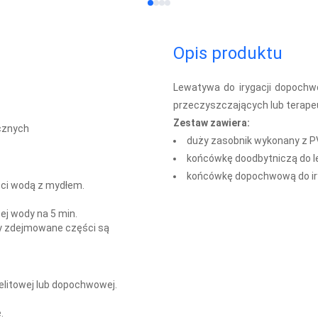
Opis produktu
Lewatywa do irygacji dopochw
przeczyszczających lub terape
Zestaw zawiera:
cznych
duży zasobnik wykonany z PVC
końcówkę doodbytniczą do 
końcówkę dopochwową do ir
ci wodą z mydłem.
j wody na 5 min.
zy zdejmowane części są
elitowej lub dopochwowej.
.