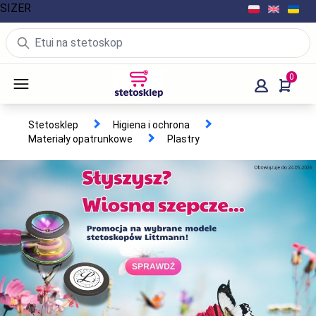
SIZER
0
Stetosklep
Higiena i ochrona
Materiały opatrunkowe
Plastry