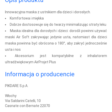
Opis produktu
Innowacyjna maska z ustnikiem dla dzieci i dorosłych.
Komfortowa i miękka
Dobrze dostosowuje się do twarzy minimalizując straty leku
Maska idealna dla dorosłych i dzieci: dorośli powinni używać
maski Air Soft zakrywając jedynie usta, natomiast dla dzieci
maska powinna być obrócona o 180°, aby zakryć jednocześnie
usta i nos
Akcesorium jest kompatybilne z inhalatorem
ultradźwiękowym AirProjet Plus
Informacja o producencie
PIKDARE S.p.A.
Włochy
Via Saldarini Catelli, 10
Casnate con Bernate 22070