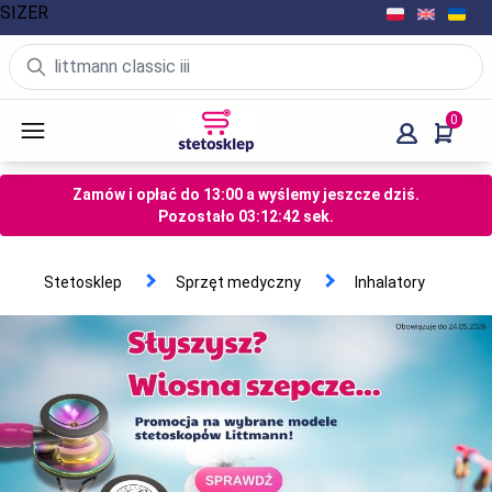
SIZER
0
Zamów i opłać do 13:00 a wyślemy jeszcze dziś.
Pozostało
03
:
12
:
41
sek.
Stetosklep
Sprzęt medyczny
Inhalatory