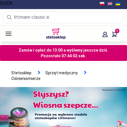
SIZER
0
Zamów i opłać do 13:00 a wyślemy jeszcze dziś.
Pozostało
07
:
44
:
01
sek.
Stetosklep
Sprzęt medyczny
Ciśnieniomierze