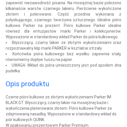
zapewnić niezawodność pisania. Na mosiężnej bazie położono
kilkanaście warstw czarnego lakieru. Pierścienie wykończone
złotem i polerowane. Część przednia wykonana z
połyskującego, czarnego tworzywa sztucznego. Idealne pióro
kulkowe Parker na prezent. Pióro kulkowe Parker idealne
również dla entuzjastów marki Parker i kolekcjonerów.
Wyposażone w standardowy wkład Parker do pióra kulkowego.
Błyszczący, czarny lakier ze złotymi wykończeniami oraz
rozpoznawalny klip marki PARKER w kształcie strzały.
Końcówka pióra kulkowego bez wysiłku zapewnia stały,
równomierny dopływ tuszu na papier.
UWAGA: Wkład do pióra umieszczony jest pod spodem dna
pudełka.
Opis produktu
Czarne pióro kulkowe ze złotymi wykończeniami Parker IM
BLACK GT. Błyszczący, czarny lakier na mosiężnej bazie i
wykończenia platerowane złotem. Pióro kulkowe Parker ze
zdejmowaną nasadką. Wyposażone w standardowy wkład do
piór kulkowych QUINK.
W opakowaniu prezentowym Parker Premium.