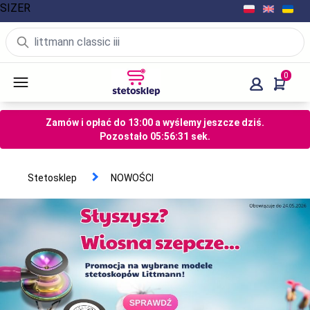
SIZER
0
Zamów i opłać do 13:00 a wyślemy jeszcze dziś.
Pozostało
05
:
56
:
31
sek.
Stetosklep
NOWOŚCI