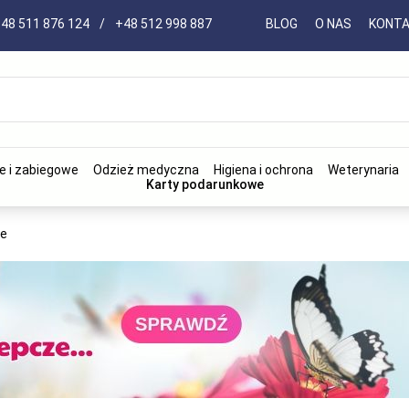
48 511 876 124
/
+48 512 998 887
BLOG
O NAS
KONT
e i zabiegowe
Odzież medyczna
Higiena i ochrona
Weterynaria
Karty podarunkowe
ne