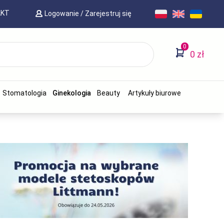
AKT
Logowanie
/
Zarejestruj się
0
0 zł
Stomatologia
Ginekologia
Beauty
Artykuły biurowe