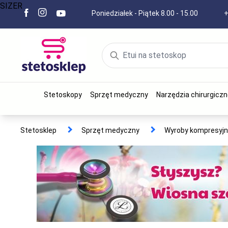
SIZER
Poniedziałek - Piątek 8.00 - 15.00
+
Stetoskopy
Sprzęt medyczny
Narzędzia chirurgiczn
Stetosklep
Sprzęt medyczny
Wyroby kompresyj