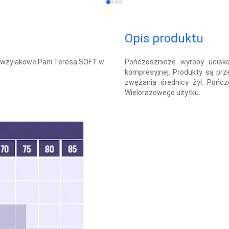
Opis produktu
ciwżylakowe Pani Teresa SOFT w
Pończosznicze wyroby ucisk
kompresyjnej. Produkty są prz
zwężania średnicy żył. Pońc
Wielorazowego użytku.