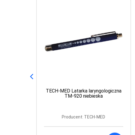
Controly Termometr elektroniczny
do ucha i czoła IT-901
Producent: HYDREX DIAGNOSTICS