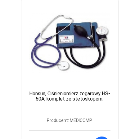
Pulsoksymetr HW-HL031 z
Bluetooth TECH-MED
Producent: TECH-MED