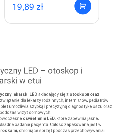
7,99 zł
7
yczny LED – otoskop i
rski w etui
yczny lekarski LED
składający się z
otoskopu oraz
związanie dla lekarzy rodzinnych, internistów, pediatrów
let umożliwia szybką i precyzyjną diagnostykę uszu oraz
 i podczas wizyt domowych.
 nowoczesne
oświetlenie LED
, które zapewnia jasne,
dokładne badanie pacjenta. Całość zapakowana jest w
egródkami
, chroniące sprzęt podczas przechowywania i