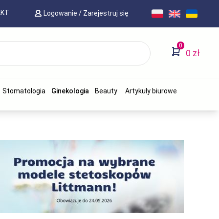
AKT
Logowanie
/
Zarejestruj się
0
0 zł
Stomatologia
Ginekologia
Beauty
Artykuły biurowe