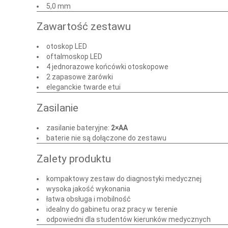
5,0 mm
Zawartość zestawu
otoskop LED
oftalmoskop LED
4 jednorazowe końcówki otoskopowe
2 zapasowe żarówki
eleganckie twarde etui
Zasilanie
zasilanie bateryjne:
2×AA
baterie nie są dołączone do zestawu
Zalety produktu
kompaktowy zestaw do diagnostyki medycznej
wysoka jakość wykonania
łatwa obsługa i mobilność
idealny do gabinetu oraz pracy w terenie
odpowiedni dla studentów kierunków medycznych