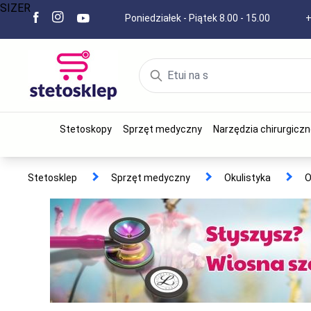
SIZER
Poniedziałek - Piątek 8.00 - 15.00
+
Stetoskopy
Sprzęt medyczny
Narzędzia chirurgiczn
Stetosklep
Sprzęt medyczny
Okulistyka
O