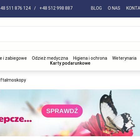
48 511 876 124
/
+48 512 998 887
BLOG
O NAS
KONT
e i zabiegowe
Odzież medyczna
Higiena i ochrona
Weterynaria
Karty podarunkowe
ftalmoskopy