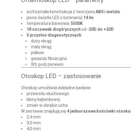
Oftalmoskop LED – parametry
wytrzymała konstrukcja z tworzywa
ABS i metalu
jasne światło LED o luminancji
14 lm
temperatura barwowa:
5500K
18 soczewek dioptrycznych
od
-20D do +20D
5 przysłon diagnostycznych
:
duży okrąg
mały okrąg
półkole
gwiazda fiksacyjna
filtr podczerwieni
Otoskop LED – zastosowanie
Otoskop umożliwia dokładne badanie:
przewodu słuchowego
błony bębenkowej
zmian w obrębie ucha
W zestawie znajdują się
4 jednorazowe końcówki otosk
2,4 mm
3,0 mm
4,0 mm