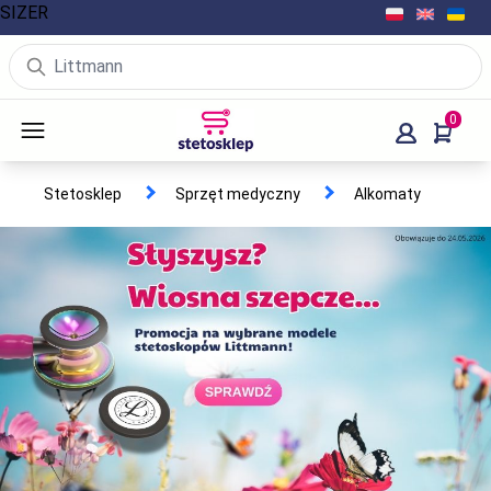
SIZER
0
Stetosklep
Sprzęt medyczny
Alkomaty