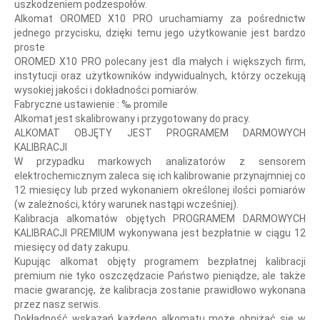
uszkodzeniem podzespołów.
Alkomat OROMED X10 PRO uruchamiamy za pośrednictw
jednego przycisku, dzięki temu jego użytkowanie jest bardzo
proste
OROMED X10 PRO polecany jest dla małych i większych firm,
instytucji oraz użytkowników indywidualnych, którzy oczekują
wysokiej jakości i dokładności pomiarów.
Fabryczne ustawienie : ‰ promile
Alkomat jest skalibrowany i przygotowany do pracy.
ALKOMAT OBJĘTY JEST PROGRAMEM DARMOWYCH
KALIBRACJI
W przypadku markowych analizatorów z sensorem
elektrochemicznym zaleca się ich kalibrowanie przynajmniej co
12 miesięcy lub przed wykonaniem określonej ilości pomiarów
(w zależności, który warunek nastąpi wcześniej).
Kalibracja alkomatów objętych PROGRAMEM DARMOWYCH
KALIBRACJI PREMIUM wykonywana jest bezpłatnie w ciągu 12
miesięcy od daty zakupu.
Kupując alkomat objęty programem bezpłatnej kalibracji
premium nie tyko oszczędzacie Państwo pieniądze, ale także
macie gwarancję, że kalibracja zostanie prawidłowo wykonana
przez nasz serwis.
Dokładność wskazań każdego alkomatu może obniżać się w