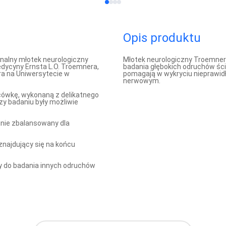
Opis produktu
nalny młotek neurologiczny
Młotek neurologiczny Troemner
dycyny Ernsta L.O. Troemnera,
badania głębokich odruchów ścię
ra na Uniwersytecie w
pomagają w wykryciu nieprawi
nerwowym.
ówkę, wykonaną z delikatnego
zy badaniu były możliwie
jnie zbalansowany dla
znajdujący się na końcu
 do badania innych odruchów