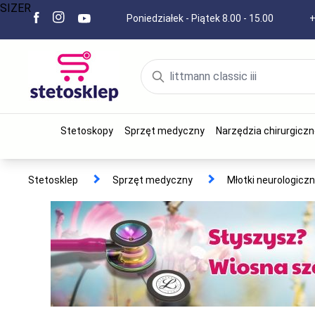
SIZER
Poniedziałek - Piątek 8.00 - 15.00
+
Stetoskopy
Sprzęt medyczny
Narzędzia chirurgiczn
Stetosklep
Sprzęt medyczny
Młotki neurologicz