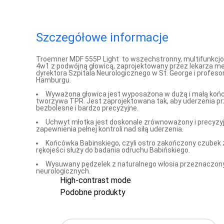
Szczegółowe informacje
Troemner MDF 555P Light to wszechstronny, multifunkcjo
4w1 z podwójną głowicą, zaprojektowany przez lekarza me
dyrektora Szpitala Neurologicznego w St. George i profeso
Hamburgu.
Wyważona głowica jest wyposażona w dużą i małą końc
tworzywa TPR. Jest zaprojektowana tak, aby uderzenia pr
bezbolesne i bardzo precyzyjne.
Uchwyt młotka jest doskonale zrównoważony i precyzy
zapewnienia pełnej kontroli nad siłą uderzenia.
Końcówka Babinskiego, czyli ostro zakończony czubek 
rękojeści służy do badania odruchu Babińskiego.
Wysuwany pędzelek z naturalnego włosia przeznaczony
neurologicznych.
High-contrast mode
Podobne produkty