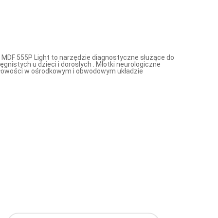
 MDF 555P Light to narzędzie diagnostyczne służące do
gnistych u dzieci i dorosłych . Młotki neurologiczne
dłowości w ośrodkowym i obwodowym układzie