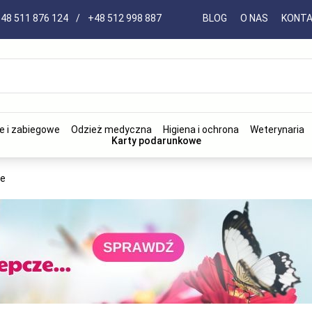
48 511 876 124
/
+48 512 998 887
BLOG
O NAS
KONT
e i zabiegowe
Odzież medyczna
Higiena i ochrona
Weterynaria
Karty podarunkowe
ne