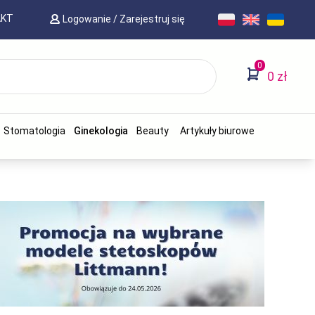
AKT
Logowanie
/
Zarejestruj się
0
0 zł
Stomatologia
Ginekologia
Beauty
Artykuły biurowe