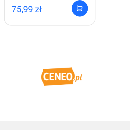
75,99 zł
7