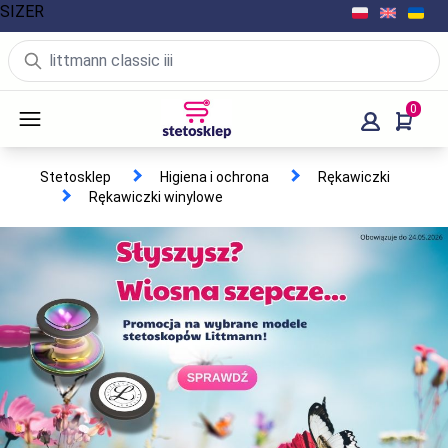
SIZER
0
Stetosklep
Higiena i ochrona
Rękawiczki
Rękawiczki winylowe